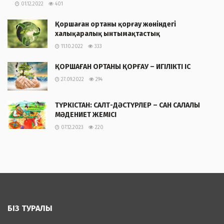
01.12.2022
401
Қоршаған ортаны қорғау жөніндегі
халықаралық ынтымақтастық
11.10.2022
333
ҚОРШАҒАН ОРТАНЫ ҚОРҒАУ – ИГІЛІКТІ ІС
27.09.2022
294
ТҮРКІСТАН: САЛТ-ДӘСТҮРЛЕР – САН САЛАЛЫ
МӘДЕНИЕТ ЖЕМІСІ
07.12.2023
220
БІЗ ТУРАЛЫ