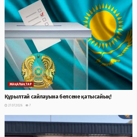
ЖАҢАЛЫҚТАР
Құрылтай сайлауына белсене қатысайық!
27.07.2026
7