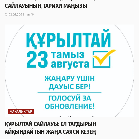
САЙЛАУЫНЫҢ ТАРИХИ МАҢЫЗЫ
03.08.2026
19
ЖАҢАЛЫҚТАР
ҚҰРЫЛТАЙ САЙЛАУЫ: ЕЛ ТАҒДЫРЫН
АЙҚЫНДАЙТЫН ЖАҢА САЯСИ КЕЗЕҢ