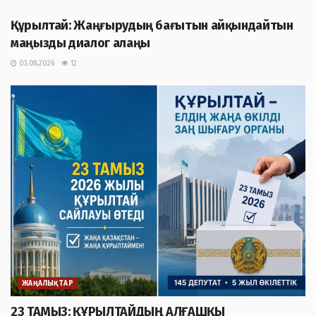
Құрылтай: Жаңғырудың бағытын айқындайтын
маңызды диалог алаңы
03.08.2026
12
ЖАҢАЛЫҚТАР
23 ТАМЫЗ: ҚҰРЫЛТАЙДЫҢ АЛҒАШҚЫ