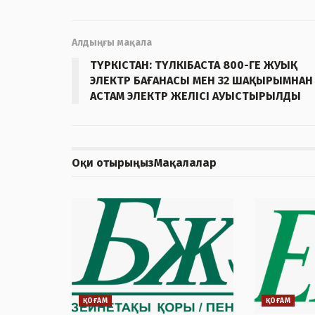
Алдыңғы мақала
ТҮРКІСТАН: ТҮЛКІБАСТА 800-ГЕ ЖУЫҚ
ЭЛЕКТР БАҒАНАСЫ МЕН 32 ШАҚЫРЫМНАН
АСТАМ ЭЛЕКТР ЖЕЛІСІ АУЫСТЫРЫЛДЫ
Оқи отырыңыз
Мақалалар
ҚОҒАМ
ҚОҒАМ