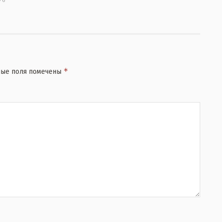
6
*
ные поля помечены