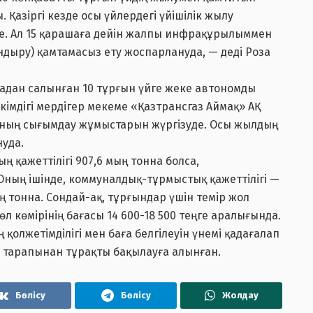
 Қазіргі кезде осы үйлердегі үйішілік жылу
. Ал 15 қарашаға дейін жалпы инфрақұрылыммен
ндыру) қамтамасыз ету жоспарлануда, — деді Роза
ңадан салынған 10 тұрғын үйге жеке автономды
кімдігі мердігер мекеме «Қазтрансгаз Аймақ» АҚ
рының сығымдау жұмыстарын жүргізуде. Осы жылдың
уда.
 қажеттілігі 907,6 мың тонна болса,
Оның ішінде, коммуналдық-тұрмыстық қажеттілігі —
ң тонна. Сондай-ақ, тұрғындар үшін темір жол
 көмірінің бағасы 14 600-18 500 теңге аралығында.
ің қолжетімділігі мен баға белгілеуін үнемі қадағалап
і тарапынан тұрақты бақылауға алынған.
Бөлісу
Бөлісу
Жолдау