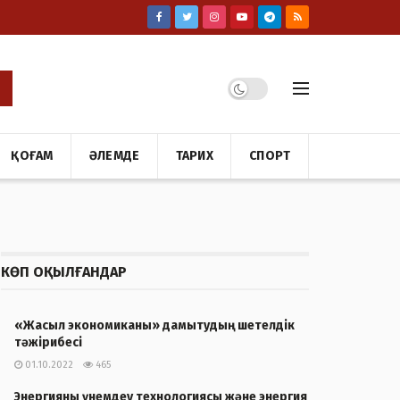
ҚОҒАМ
ӘЛЕМДЕ
ТАРИХ
СПОРТ
КӨП ОҚЫЛҒАНДАР
«Жасыл экономиканы» дамытудың шетелдік
тәжірибесі
01.10.2022
465
Энергияны үнемдеу технологиясы және энергия