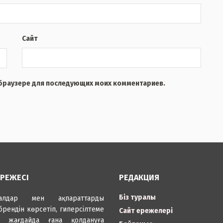
Сайт
м браузере для последующих моих комментариев.
ЕРЕЖЕСІ
РЕДАКЦИЯ
Біз туралы
иалдар мен ақпараттарды
брендін көрсетіп, гиперсілтеме
Сайт ережелері
н жағдайда ғана қолдануға