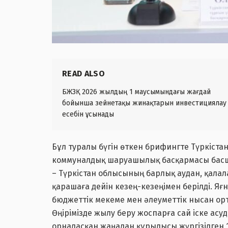
READ ALSO
БЖЗҚ 2026 жылдың 1 маусымындағы жағдай
бойынша зейнетақы жинақтарын инвестициялау
есебін ұсынады
Бұл туралы бүгін өткен брифингте Түркіста
коммуналдық шаруашылық басқармасы бас
– Түркістан облысының барлық аудан, қала
қарашаға дейін кезең-кезеңімен берілді. Яғн
бюджеттік мекеме мен әлеуметтік нысан ор
Өңірімізде жылу беру жоспарға сай іске ас
орналасқан жаңадан құрылысы жүргізілген 