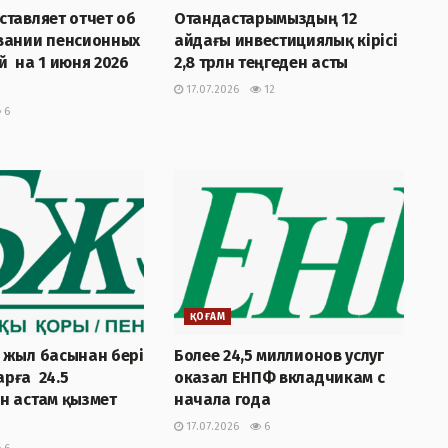
тавляет отчет об
Отандастарымыздың 12
вании пенсионных
айдағы инвестициялық кірісі
 на 1 июня 2026
2,8 трлн теңгеден асты
17.07.2026
12
6
ҚОҒАМ
 жыл басынан бері
Более 24,5 миллионов услуг
рға 24.5
оказал ЕНПФ вкладчикам с
н астам қызмет
начала года
17.07.2026
6