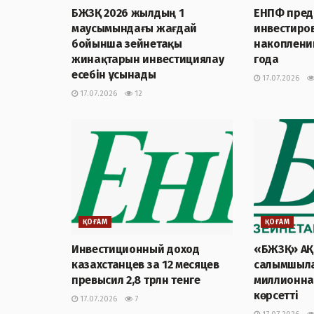
БЖЗҚ 2026 жылдың 1
ЕНПФ предс
маусымындағы жағдай
инвестиро
бойынша зейнетақы
накоплений
жинақтарын инвестициялау
года
есебін ұсынады
17.07.2026
17.07.2026
12
ҚОҒАМ
ҚОҒАМ
Инвестиционный доход
«БЖЗҚ» АҚ
казахстанцев за 12 месяцев
салымшыла
превысил 2,8 трлн тенге
миллионна
көрсетті
17.07.2026
7