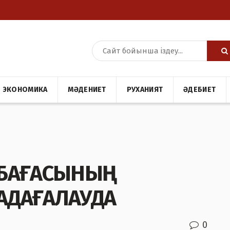
ЭКОНОМИКА
МӘДЕНИЕТ
РУХАНИЯТ
ӘДЕБИЕТ
Р БАҒАСЫНЫҢ
ҚАДАҒАЛАУДА
0