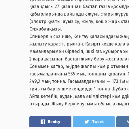
қазандығы 27 қазаннан бастап газға қосылды.
құбырларында дайындық жұмыстары жүруде
(электр қуаты, ауыз су, жылу, көше жарықта
Олжабайқызы.
Спикердің сөзінше, Кентау қаласындағы жа
жылыту қарастырылған. Қазіргі кезде кала ә
мамандарымен бірлесіп, ішкі газ құбырла
2 қарашасынан бастап жылу беру жоспарлан
Сонымен қатар, өңірде жалпы көмір отынының
тасымалданғаны 535 мың тоннаны құраған. 
249,2 мың тонна. Тасымалданғаны — 173,1 мы
тұйығы бар елдімекендерде 1 тонна Шұбаркөл
Айта кетейік, аудан, қала әкімдіктері көмірд
отырады. Жылу беру маусымы облыс әкімдіг
Бөлісу
Tweet