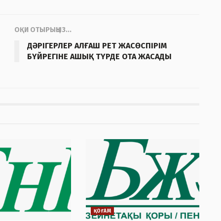
ОҚИ ОТЫРЫҢЫЗ...
ДӘРІГЕРЛЕР АЛҒАШ РЕТ ЖАСӨСПІРІМ
БҮЙРЕГІНЕ АШЫҚ ТҮРДЕ ОТА ЖАСАДЫ
ҚОҒАМ