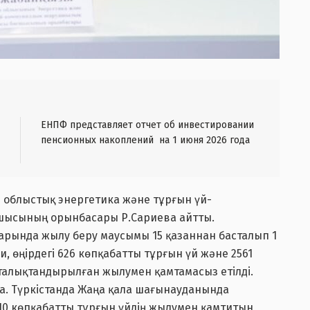
ЕНПФ представляет отчет об инвестировании
пенсионных накоплений на 1 июня 2026 года
н облыстық энергетика және тұрғын үй-
шысының орынбасары Р.Сариева айтты.
ларында жылу беру маусымы 15 қазаннан басталып 1
и, өңірдегі 626 көпқабатты тұрғын үй және 2561
талықтандырылған жылумен қамтамасыз етілді.
уда. Түркістанда Жаңа қала шағынауданында
10 көпқабатты тұрғын үйдің жылумен қамтитын