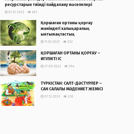
ресурстарын тиімді пайдалану мәселелері
01.12.2022
401
Қоршаған ортаны қорғау
жөніндегі халықаралық
ынтымақтастық
11.10.2022
333
ҚОРШАҒАН ОРТАНЫ ҚОРҒАУ –
ИГІЛІКТІ ІС
27.09.2022
294
ТҮРКІСТАН: САЛТ-ДӘСТҮРЛЕР –
САН САЛАЛЫ МӘДЕНИЕТ ЖЕМІСІ
07.12.2023
220