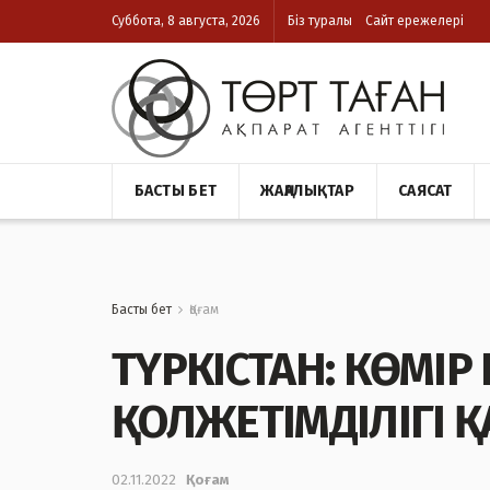
Суббота, 8 августа, 2026
Біз туралы
Сайт ережелері
БАСТЫ БЕТ
ЖАҢАЛЫҚТАР
САЯСАТ
Басты бет
Қоғам
ТҮРКІСТАН: КӨМІ
ҚОЛЖЕТІМДІЛІГІ 
02.11.2022
Қоғам