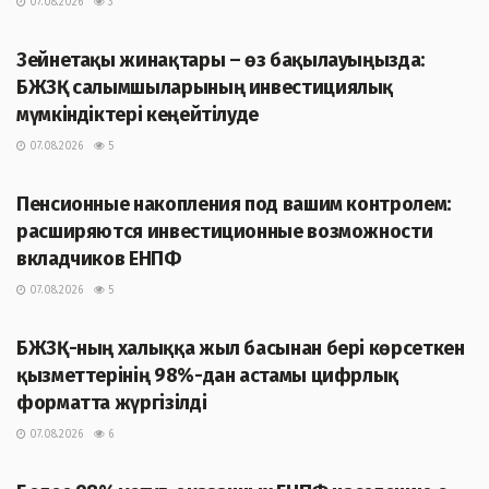
07.08.2026
3
ЖАҢАЛЫҚТАР
Зейнетақы жинақтары – өз бақылауыңызда:
БЖЗҚ салымшыларының инвестициялық
мүмкіндіктері кеңейтілуде
07.08.2026
5
ЖАҢАЛЫҚТАР
Пенсионные накопления под вашим контролем:
расширяются инвестиционные возможности
вкладчиков ЕНПФ
07.08.2026
5
ЖАҢАЛЫҚТАР
БЖЗҚ-ның халыққа жыл басынан бері көрсеткен
қызметтерінің 98%-дан астамы цифрлық
форматта жүргізілді
07.08.2026
6
ЖАҢАЛЫҚТАР