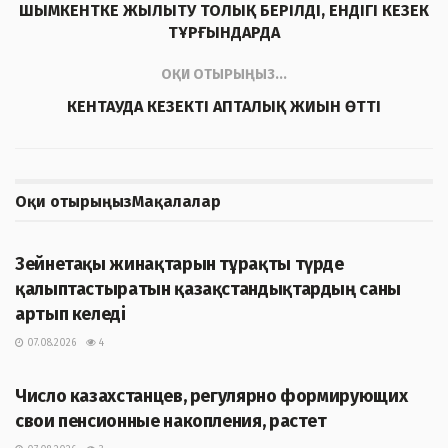
ШЫМКЕНТКЕ ЖЫЛЫТУ ТОЛЫҚ БЕРІЛДІ, ЕНДІГІ КЕЗЕК
ТҰРҒЫНДАРДА
ОҚИ ОТЫРЫҢЫЗ...
КЕНТАУДА КЕЗЕКТІ АПТАЛЫҚ ЖИЫН ӨТТІ
Оқи отырыңыз
Мақалалар
ЖАҢАЛЫҚТАР
Зейнетақы жинақтарын тұрақты түрде
қалыптастыратын қазақстандықтардың саны
артып келеді
07.08.2026
4
ЖАҢАЛЫҚТАР
Число казахстанцев, регулярно формирующих
свои пенсионные накопления, растет