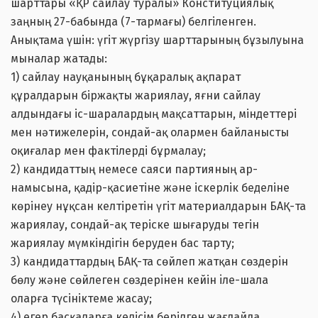
шарттары «ҚР сайлау туралы» Конституциялық
заңның 27-бабында (7-тармағы) белгіленген.
Анықтама үшін: үгіт жүргізу шарттарының бұзылуына
мыналар жатады:
1) сайлау науқанының бұқаралық ақпарат
құралдарын біржақты жариялау, яғни сайлау
алдындағы іс-шаралардың мақсаттарын, міндеттері
мен нәтижелерін, сондай-ақ олармен байланысты
оқиғалар мен фактілерді бұрмалау;
2) кандидаттың немесе саяси партияның ар-
намысына, қадір-қасиетіне және іскерлік беделіне
көрінеу нұқсан келтіретін үгіт материалдарын БАҚ-та
жариялау, сондай-ақ теріске шығаруды тегін
жариялау мүмкіндігін беруден бас тарту;
3) кандидаттардың БАҚ-та сөйлеп жатқан сөздерiн
бөлу және сөйлеген сөздерiнен кейін iле-шала
оларға түсініктеме жасау;
4) егер басқаларға келісім берілген жағдайда,