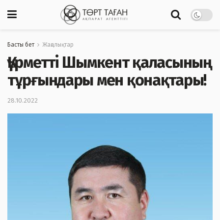
Басты бет
Жаңалықтар
Құрметті Шымкент қаласының
тұрғындары мен қонақтары!
28.10.2022