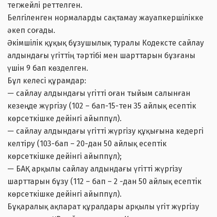
тегжейлі реттелген.
Белгіленген нормаларды сақтамау жауапкершілікке
әкеп соғады.
Әкімшілік құқық бұзушылық туралы Кодексте сайлау
алдындағы үгіттің тәртібі мен шарттарын бұзғаны
үшін 9 бап көзделген.
Бұл келесі құрамдар:
— сайлау алдындағы үгiтті оған тыйым салынған
кезеңде жүргiзу (102 – бап-15-тен 35 айлық есептiк
көрсеткiшке дейінгі айыппұл).
— сайлау алдындағы үгітті жүргізу құқығына кедергі
келтіру (103-бап – 20-дан 50 айлық есептiк
көрсеткiшке дейінгі айыппұл);
— БАҚ арқылы сайлау алдындағы үгітті жүргізу
шарттарын бұзу (112 – бап – 2 -дан 50 айлық есептiк
көрсеткiшке дейінгі айыппұл).
Бұқаралық ақпарат құралдары арқылы үгіт жүргізу