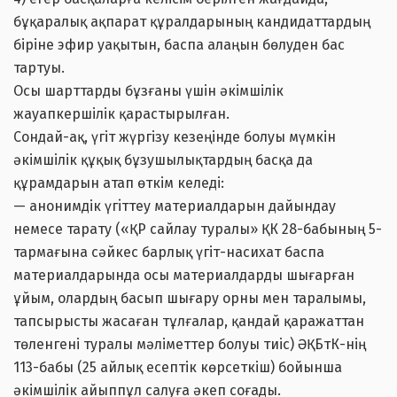
бұқаралық ақпарат құралдарының кандидаттардың
біріне эфир уақытын, баспа алаңын бөлуден бас
тартуы.
Осы шарттарды бұзғаны үшін әкімшілік
жауапкершілік қарастырылған.
Сондай-ақ, үгіт жүргізу кезеңінде болуы мүмкін
әкімшілік құқық бұзушылықтардың басқа да
құрамдарын атап өткім келеді:
— анонимдік үгiттеу материалдарын дайындау
немесе тарату («ҚР сайлау туралы» ҚК 28-бабының 5-
тармағына сәйкес барлық үгіт-насихат баспа
материалдарында осы материалдарды шығарған
ұйым, олардың басып шығару орны мен таралымы,
тапсырысты жасаған тұлғалар, қандай қаражаттан
төленгені туралы мәліметтер болуы тиіс) ӘҚБтК-нің
113-бабы (25 айлық есептік көрсеткіш) бойынша
әкімшілік айыппұл салуға әкеп соғады.