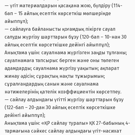
— үгіт материалдарын қасақана жою, бүлдіру (114-
бап – 15 айлық есептік көрсеткіш мөлшерінде
айыппұл);
— сайлауға байланысты қоғамдық пiкiрге сауал
салуды жүргiзу шарттарын бұзу (120-бап – 10-нан 30
айлық есептік көрсеткішке дейінгі айыппұл);
Анықтама үшін: сауалнама жүргізген заңды тұлғаны;
сауалнамаға тапсырыс берген және оны төлеген
адамдарды; сауалнама жүргізу уақытын; ақпарат
жинау әдісін; сұрақтың нақты тұжырымын;
сұралғандардың санын және сауалнама
нәтижелерінің қателік коэффициентін көрсетпеу.
— сайлау алдындағы үгітті жүргізу шарттарын бұзу
(122-бап – 20-дан 30 айлық есептік көрсеткішке
дейінгі айыппұл);
Анықтама үшін: «ҚР сайлау туралы» ҚК 27-бабының 4-
тармағына сәйкес сайлау алдындағы үгіт-насихат