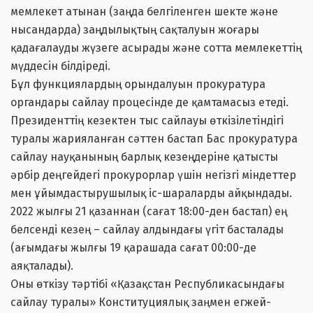
мемлекет атынан (заңда белгіленген шекте және
нысандарда) заңдылықтың сақталуын жоғары
қадағалауды жүзеге асырады және сотта мемлекеттің
мүддесiн білдіреді.
Бұл функциялардың орындалуын прокуратура
органдары сайлау процесінде де қамтамасыз етеді.
Президенттің кезектен тыс сайлауы өткізілетіндігі
туралы жарияланған сәттен бастап Бас прокуратура
сайлау науқанының барлық кезеңдеріне қатысты
әрбір деңгейдегі прокурорлар үшін негізгі міндеттер
мен ұйымдастырушылық іс-шараларды айқындады.
2022 жылғы 21 қазаннан (сағат 18:00-ден бастап) ең
белсенді кезең – сайлау алдындағы үгіт басталады
(ағымдағы жылғы 19 қарашада сағат 00:00-де
аяқталады).
Оны өткізу тәртібі «Қазақстан Республикасындағы
сайлау туралы» Конституциялық заңмен егжей-