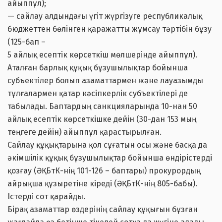
айыппұл);
— сайлау алдындағы үгіт жүргізуге республикалық
бюджеттен бөлінген қаражатты жұмсау тәртібін бұзу
(125-бап –
5 айлық есептік көрсеткіш мөлшерінде айыппұл).
Аталған барлық құқық бұзушылықтар бойынша
субъектілер болып азаматтармен және лауазымды
тұлғалармен қатар кәсіпкерлік субъектілері де
табылады. Баптардың санкцияларында 10-нан 50
айлық есептік көрсеткішке дейін (30-дан 153 мың
теңгеге дейін) айыппұл қарастырылған.
Сайлау құқықтарына қол сұғатын осы және басқа да
әкімшілік құқық бұзушылықтар бойынша өндірістерді
қозғау (ӘҚБтК-нің 101-126 – баптары) прокурордың
айрықша құзыретіне кіреді (ӘҚБтК-нің 805-бабы).
Істерді сот қарайды.
Бірақ азаматтар өздерінің сайлау құқығын бұзған