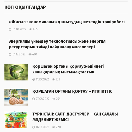
КӨП ОҚЫЛҒАНДАР
«Жасыл экономиканы» дамытудың шетелдік тәжірибесі
01.10.2022
465
Энергияны үнемдеу технологиясы және энергия
ресурстарын тиімді пайдалану мәселелері
01.12.2022
401
Қоршаған ортаны қорғау жөніндегі
халықаралық ынтымақтастық
11.10.2022
333
ҚОРШАҒАН ОРТАНЫ ҚОРҒАУ – ИГІЛІКТІ ІС
27.09.2022
294
ТҮРКІСТАН: САЛТ-ДӘСТҮРЛЕР – САН САЛАЛЫ
МӘДЕНИЕТ ЖЕМІСІ
07.12.2023
220