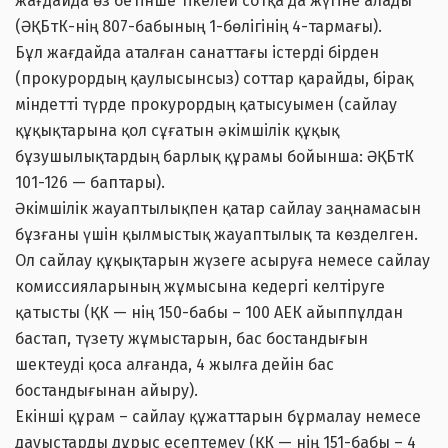
жағдайда өз бетінше тікелей сотқа да жүгіне алады
(ӘҚБтК-нің 807-бабының 1-бөлігінің 4-тармағы).
Бұл жағдайда аталған санаттағы істерді бірден
(прокурордың қаулысынсыз) соттар қарайды, бірақ
міндетті түрде прокурордың қатысуымен (сайлау
құқықтарына қол сұғатын әкімшілік құқық
бұзушылықтардың барлық құрамы бойынша: ӘҚБтК
101-126 — баптары).
Әкімшілік жауаптылықпен қатар сайлау заңнамасын
бұзғаны үшін қылмыстық жауаптылық та көзделген.
Ол сайлау құқықтарын жүзеге асыруға немесе сайлау
комиссияларының жұмысына кедергі келтіруге
қатысты (ҚК — нің 150-бабы – 100 АЕК айыппұлдан
бастап, түзету жұмыстарын, бас бостандығын
шектеуді қоса алғанда, 4 жылға дейін бас
бостандығынан айыру).
Екінші құрам – сайлау құжаттарын бұрмалау немесе
дауыстарды дұрыс есептемеу (ҚК — нің 151-бабы – 4