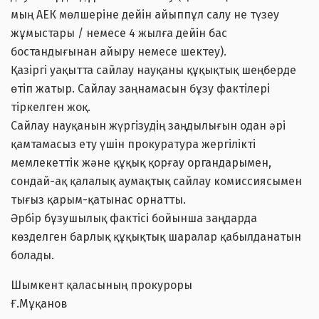
мың АЕК мөлшеріне дейін айыппұл салу не түзеу
жұмыстары / немесе 4 жылға дейін бас
бостандығынан айыру немесе шектеу).
Қазіргі уақытта сайлау науқаны құқықтық шеңберде
өтіп жатыр. Сайлау заңнамасын бұзу фактілері
тіркелген жоқ.
Сайлау науқанын жүргізудің заңдылығын одан әрі
қамтамасыз ету үшін прокуратура жергілікті
мемлекеттік және құқық қорғау органдарымен,
сондай-ақ қалалық аумақтық сайлау комиссиясымен
тығыз қарым-қатынас орнатты.
Әрбір бұзушылық фактісі бойынша заңдарда
көзделген барлық құқықтық шаралар қабылданатын
болады.
Шымкент қаласының прокуроры
Ғ.Мұқанов