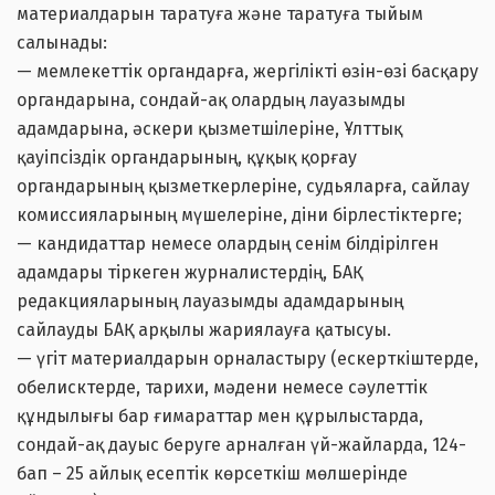
материалдарын таратуға және таратуға тыйым
салынады:
— мемлекеттік органдарға, жергілікті өзін-өзі басқару
органдарына, сондай-ақ олардың лауазымды
адамдарына, әскери қызметшілеріне, Ұлттық
қауіпсіздік органдарының, құқық қорғау
органдарының қызметкерлеріне, судьяларға, сайлау
комиссияларының мүшелеріне, діни бірлестіктерге;
— кандидаттар немесе олардың сенім білдірілген
адамдары тіркеген журналистердің, БАҚ
редакцияларының лауазымды адамдарының
сайлауды БАҚ арқылы жариялауға қатысуы.
— үгіт материалдарын орналастыру (ескерткіштерде,
обелисктерде, тарихи, мәдени немесе сәулеттік
құндылығы бар ғимараттар мен құрылыстарда,
сондай-ақ дауыс беруге арналған үй-жайларда, 124-
бап – 25 айлық есептік көрсеткіш мөлшерінде