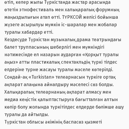
өтіп, келер жылы Түркістанда жастар арасында
өтетін этнофестиваль мен халықаралық форумның
маңыздылығын атап өтті. ТҮРКСОЙ желісі бойынша
жүзеге асырылуы мүмкін іс-шаралар мен жобалар
туралы хабардар етті.
Кездесуде Түркістан музыкалық драма театрындағы
балет труппасының шеберлігі мен мүмкіндігі
нәтижесінде ел назарын аударған «Қорқыт туралы
аңыз» атты пластикалық спектакльдің түркі тілдес
елдеріне турне жасауы туралы мәселе көтерілді.
Сондай-ақ «Turkistan» телеарнасын түркіге ортақ
ақпарат алаңына айналдыру мәселесі сөз болды.
Халықаралық телеарнаның ақпарат алмасу мен
медиа кеңістік қалыптастыруға бағытталған алтын
көпір болу жолында түркітілдес елдерде бөлімше ашу
туралы да айтылды.
Түркістан облысы әкімінің баспасөз қызметі