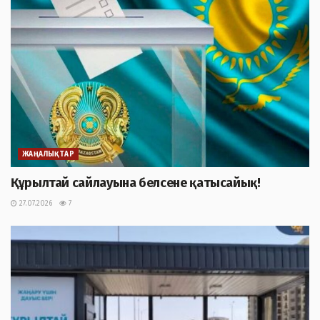
ЖАҢАЛЫҚТАР
Құрылтай сайлауына белсене қатысайық!
27.07.2026
7