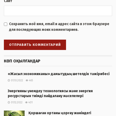
Сайт
Сохранить моё имя, email и адрес сайта в этом браузере
для последующих моих комментариев.
КӨП ОҚЫЛҒАНДАР
«Жасыл экономиканы» дамытудың шетелдік тәжірибесі
01.10.2022
465
Энергияны үнемдеу технологиясы және энергия
ресурстарын тиімді пайдалану мәселелері
01.12.2022
401
Қоршаған ортаны қорғау жөніндегі