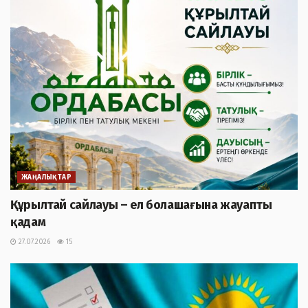
ЖАҢАЛЫҚТАР
Құрылтай сайлауы – ел болашағына жауапты
қадам
27.07.2026
15