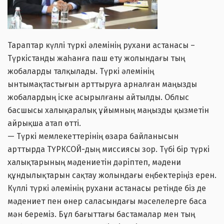
Тараптар күллі түркі әлемінің рухани астанасы –
Түркістанды жаһанға паш ету жолындағы тың
жобаларды талқылады. Түркі әлемінің
ынтымақтастығын арттыруға арналған маңызды
жобалардың іске асырылғаны айтылды. Облыс
басшысы халықаралық ұйымның маңызды қызметін
айрықша атап өтті.
— Түркі мемлекеттерінің өзара байланысын
арттырда ТҮРКСОЙ-дың миссиясы зор. Түбі бір түркі
халықтарының мәдениетін дәріптеп, мәдени
құндылықтарын сақтау жолындағы еңбектеріңіз ерен.
Күллі түркі әлемінің рухани астанасы ретінде біз де
мәдениет пен өнер саласындағы мәселелерге баса
мән береміз. Бұл бағыттағы бастамалар мен тың