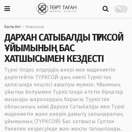
Басты бет
Жаңалықтар
ДАРХАН САТЫБАЛДЫ ТҮРКСОЙ
ҰЙЫМЫНЫҢ БАС
ХАТШЫСЫМЕН КЕЗДЕСТІ
Түркі тілдес елдердің өнері мен мәдениетін
дәріптейтін ТҮРКСОЙ-дың киелі Түркістан
қаласында кеңсесі ашылуы мүмкін. Ұйымның
ұйытқы болуымен Түркістанда өтетін бірқатар
маңызды шаралардың барысы Түркістан
облысының әкімі Дархан Сатыбалды мен Түркі
мәдениетін және өнерін дамыту халықаралық
ұйымының (ТҮРКСОЙ) Бас хатшысы Сұлтан
Раевпен кездесуінде жан-жақты талқыланды.