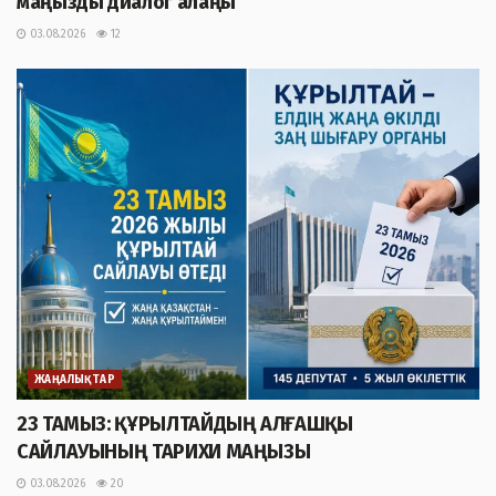
маңызды диалог алаңы
03.08.2026
12
ЖАҢАЛЫҚТАР
23 ТАМЫЗ: ҚҰРЫЛТАЙДЫҢ АЛҒАШҚЫ
САЙЛАУЫНЫҢ ТАРИХИ МАҢЫЗЫ
03.08.2026
20