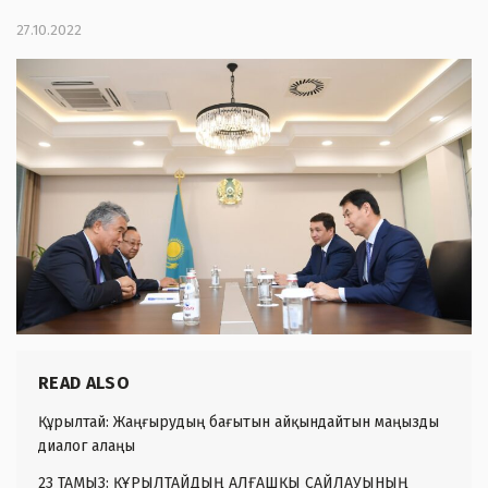
27.10.2022
READ ALSO
Құрылтай: Жаңғырудың бағытын айқындайтын маңызды
диалог алаңы
23 ТАМЫЗ: ҚҰРЫЛТАЙДЫҢ АЛҒАШҚЫ САЙЛАУЫНЫҢ