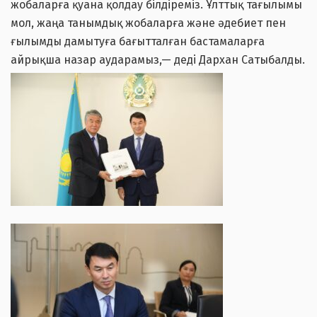
жобаларға қуана қолдау білдіреміз. Ұлттық тағылымы
мол, жаңа танымдық жобаларға және әдебиет пен
ғылымды дамытуға бағытталған бастамаларға
айрықша назар аударамыз,— деді Дархан Сатыбалды.