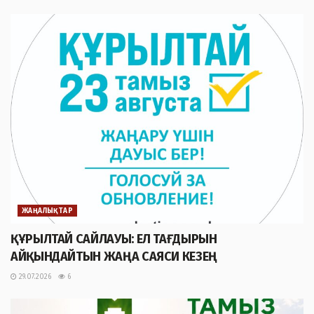
ЖАҢАЛЫҚТАР
ҚҰРЫЛТАЙ САЙЛАУЫ: ЕЛ ТАҒДЫРЫН
АЙҚЫНДАЙТЫН ЖАҢА САЯСИ КЕЗЕҢ
29.07.2026
6