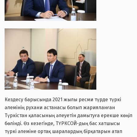
Кездесу барысында 2021 жылы ресми түрде түркі
әлемінің рухани астанасы болып жарияланған
Түркістан қаласының әлеуетін дамытуға ерекше көңіл
бөлінді. Өз кезегінде, ТҮРКСОЙ-дың бас хатшысы
түркі әлеміне ортақ шаралардың бірқатарын атап