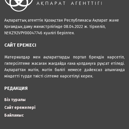
Ақпараттық агенттік Қазақстан Республикасы Ақпарат және
Қоғамдық даму министрлігінде 08.04.2022 ж. тіркеліп,
№KZ92VPY00047746 куәлігі берілген.
САЙТ ЕРЕЖЕСІ
Материалдар мен ақпараттарды портал брендін көрсетіп,
гиперсілтеме жасаған жағдайда ғана қолдануға рұқсат етіледі.
Ақпараттан мәтін, мәтін бөлігі немесе дәйексөз алынғанда
міндетті түрде тиісті сілтеме көрсетілуі керек.
РЕДАКЦИЯ
Біз туралы
Сайт ережелері
Байланыс