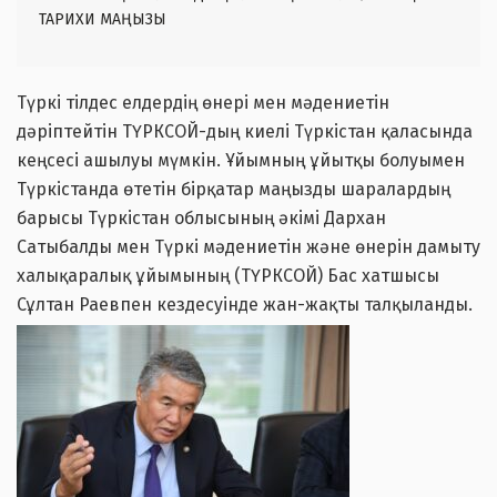
ТАРИХИ МАҢЫЗЫ
Түркі тілдес елдердің өнері мен мәдениетін
дәріптейтін ТҮРКСОЙ-дың киелі Түркістан қаласында
кеңсесі ашылуы мүмкін. Ұйымның ұйытқы болуымен
Түркістанда өтетін бірқатар маңызды шаралардың
барысы Түркістан облысының әкімі Дархан
Сатыбалды мен Түркі мәдениетін және өнерін дамыту
халықаралық ұйымының (ТҮРКСОЙ) Бас хатшысы
Сұлтан Раевпен кездесуінде жан-жақты талқыланды.