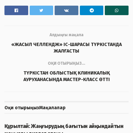
Алдыңғы мақала
«ЖАСЫЛ ЧЕЛЛЕНДЖ» ІС-ШАРАСЫ ТҮРКІСТАНДА
ЖАЛҒАСТЫ
ОҚИ ОТЫРЫҢЫЗ...
ТҮРКІСТАН ОБЛЫСТЫҚ КЛИНИКАЛЫҚ
АУРУХАНАСЫНДА МАСТЕР-КЛАСС ӨТТІ
Оқи отырыңыз
Мақалалар
ЖАҢАЛЫҚТАР
Құрылтай: Жаңғырудың бағытын айқындайтын