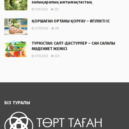
халықаралық ынтымақтастық
11.10.2022
333
ҚОРШАҒАН ОРТАНЫ ҚОРҒАУ – ИГІЛІКТІ ІС
27.09.2022
294
ТҮРКІСТАН: САЛТ-ДӘСТҮРЛЕР – САН САЛАЛЫ
МӘДЕНИЕТ ЖЕМІСІ
07.12.2023
220
БІЗ ТУРАЛЫ