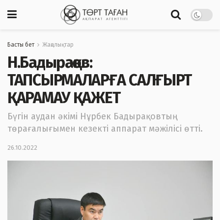
Басты бет
Жаңалықтар
Н.Бадырақов:
ТАПСЫРМАЛАРҒА САЛҒЫРТ
ҚАРАМАУ ҚАЖЕТ
Бүгін аудан әкімі Нұрбек Бадырақовтың
төрағалығымен кезекті аппарат мәжілісі өтті.
26.10.2022