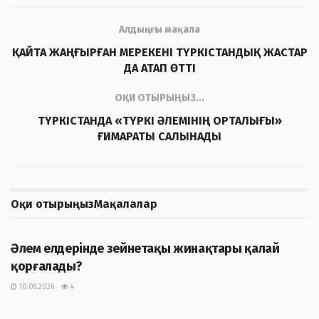
Алдыңғы мақала
ҚАЙТА ЖАҢҒЫРҒАН МЕРЕКЕНІ ТҮРКІСТАНДЫҚ ЖАСТАР
ДА АТАП ӨТТІ
ОҚИ ОТЫРЫҢЫЗ...
ТҮРКІСТАНДА «ТҮРКІ ӘЛЕМІНІҢ ОРТАЛЫҒЫ»
ҒИМАРАТЫ САЛЫНАДЫ
Оқи отырыңыз
Мақалалар
ЖАҢАЛЫҚТАР
Әлем елдерінде зейнетақы жинақтары қалай
қорғалады?
10.08.2026
4
ЖАҢАЛЫҚТАР