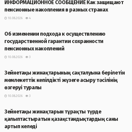
ИНФОРМАЦИОННОЕ СООБЩЕНИЕ Как защищают
пенсионные накопления в разных странах
10.08.2026
4
ЖАҢАЛЫҚТАР
Об изменении подхода к осуществлению
государственной гарантии сохранности
пенсионных накоплений
10.08.2026
3
ЖАҢАЛЫҚТАР
Зейнетақы жинақтарының сақталуына берілетін
мемлекеттік кепілдікті жүзеге асыру тәсілінің
өзгеруі туралы
10.08.2026
3
ЖАҢАЛЫҚТАР
Зейнетақы жинақтарын тұрақты түрде
қалыптастыратын қазақстандықтардың саны
артып келеді