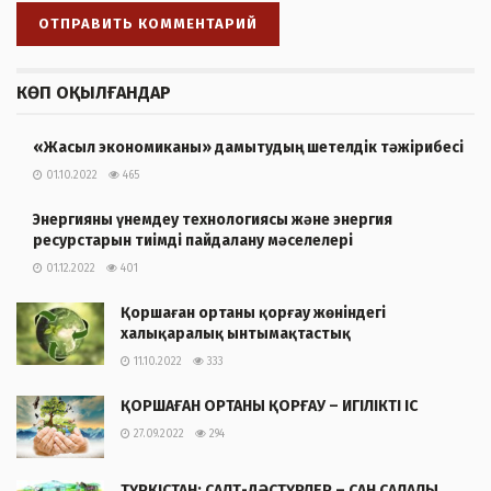
КӨП ОҚЫЛҒАНДАР
«Жасыл экономиканы» дамытудың шетелдік тәжірибесі
01.10.2022
465
Энергияны үнемдеу технологиясы және энергия
ресурстарын тиімді пайдалану мәселелері
01.12.2022
401
Қоршаған ортаны қорғау жөніндегі
халықаралық ынтымақтастық
11.10.2022
333
ҚОРШАҒАН ОРТАНЫ ҚОРҒАУ – ИГІЛІКТІ ІС
27.09.2022
294
ТҮРКІСТАН: САЛТ-ДӘСТҮРЛЕР – САН САЛАЛЫ