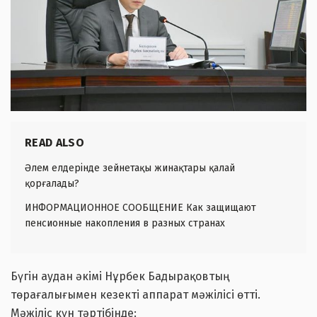
READ ALSO
Әлем елдерінде зейнетақы жинақтары қалай
қорғалады?
ИНФОРМАЦИОННОЕ СООБЩЕНИЕ Как защищают
пенсионные накопления в разных странах
Бүгін аудан әкімі Нұрбек Бадырақовтың
төрағалығымен кезекті аппарат мәжілісі өтті.
Мәжіліс күн тәртібінде: