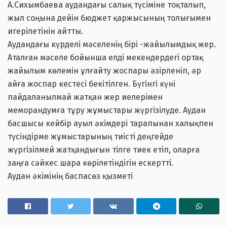
А.Сихымбаева аудандағы салық түсіміне тоқталып,
жыл соңына дейін бюджет қаржысының толығымен
игерілетінін айтты.
Аудандағы күрделі мәселенің бірі -жайылымдық жер.
Аталған мәселе бойынша елді мекендердегі ортақ
жайылым көлемін ұлғайту жоспары әзірленіп, әр
айға жоспар кестесі бекітілген. Бүгінгі күні
пайдаланылмай жатқан жер иелерімен
меморандумға тұру жұмыстары жүргізілуде. Аудан
басшысы кейбір ауыл әкімдері тарапынан халықпен
түсіндірме жұмыстарының тиісті деңгейде
жүргізілмей жатқандығын тілге тиек етіп, оларға
заңға сәйкес шара көрілетіндігін ескертті.
Аудан әкімінің баспасөз қызметі