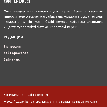
САЙТ ЕРЕЖЕСІ
Материалдар мен ақпараттарды портал брендін көрсетіп,
гиперсілтеме жасаған жағдайда ғана қолдануға рұқсат етіледі.
Ақпараттан мәтін, мәтін бөлігі немесе дәйексөз алынғанда
міндетті түрде тиісті сілтеме көрсетілуі керек.
РЕДАКЦИЯ
Біз туралы
Сайт ережелері
Байланыс
Біз туралы
Сайт ережелері
© 2022 / 4tagan.kz - ақпараттық агенттігі / Барлық құқықтар қорғалған.