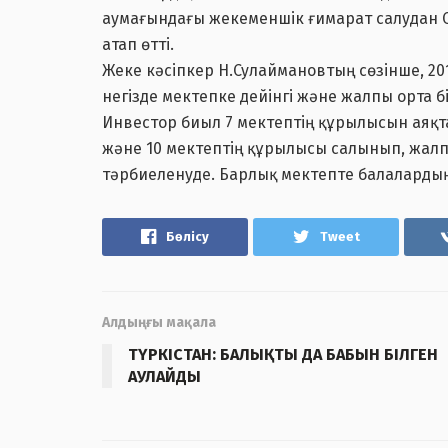
аумағындағы жекеменшік ғимарат салудан 
атап өтті.
Жеке кәсіпкер Н.Сулаймановтың сөзінше, 2
негізде мектепке дейінгі және жалпы орта б
Инвестор биыл 7 мектептің құрылысын аяқтап
және 10 мектептің құрылысы салынып, жалп
тәрбиеленуде. Барлық мектепте балалардың
Бөлісу
Tweet
Алдыңғы мақала
ТҮРКІСТАН: БАЛЫҚТЫ ДА БАБЫН БІЛГЕН
АУЛАЙДЫ