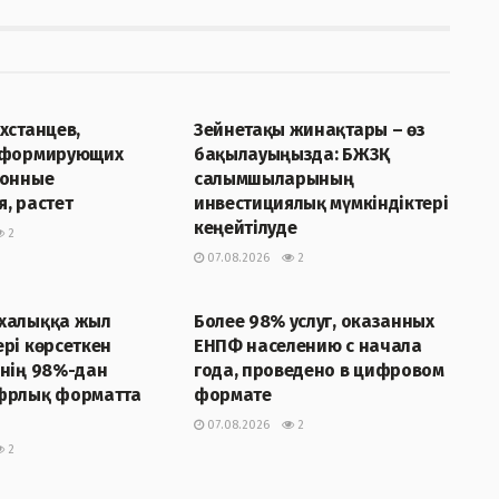
Р
ЖАҢАЛЫҚТАР
хстанцев,
Зейнетақы жинақтары – өз
 формирующих
бақылауыңызда: БЖЗҚ
ионные
салымшыларының
, растет
инвестициялық мүмкіндіктері
кеңейтілуде
2
07.08.2026
2
Р
ЖАҢАЛЫҚТАР
халыққа жыл
Более 98% услуг, оказанных
рі көрсеткен
ЕНПФ населению с начала
інің 98%-дан
года, проведено в цифровом
фрлық форматта
формате
07.08.2026
2
2