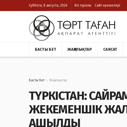
Суббота, 8 августа, 2026
Біз туралы
Сайт ережелері
БАСТЫ БЕТ
ЖАҢАЛЫҚТАР
САЯСАТ
Басты бет
Жаңалықтар
ТҮРКІСТАН: САЙР
ЖЕКЕМЕНШІК ЖАЛ
АШЫЛДЫ