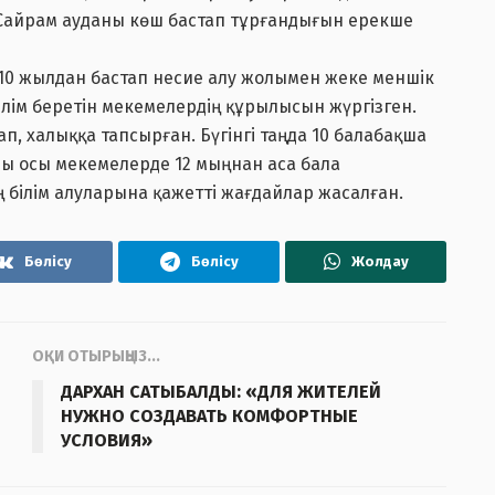
Сайрам ауданы көш бастап тұрғандығын ерекше
010 жылдан бастап несие алу жолымен жеке меншік
ілім беретін мекемелердің құрылысын жүргізген.
, халыққа тапсырған. Бүгінгі таңда 10 балабақша
ы осы мекемелерде 12 мыңнан аса бала
 білім алуларына қажетті жағдайлар жасалған.
Бөлісу
Бөлісу
Жолдау
ОҚИ ОТЫРЫҢЫЗ...
ДАРХАН САТЫБАЛДЫ: «ДЛЯ ЖИТЕЛЕЙ
НУЖНО СОЗДАВАТЬ КОМФОРТНЫЕ
УСЛОВИЯ»