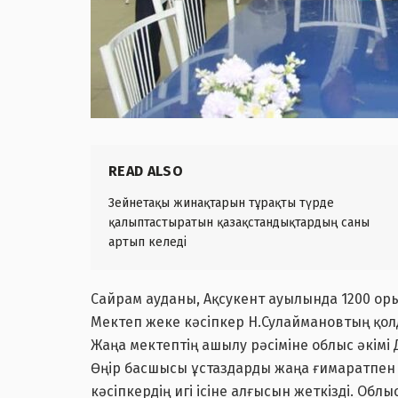
READ ALSO
Зейнетақы жинақтарын тұрақты түрде
қалыптастыратын қазақстандықтардың саны
артып келеді
Сайрам ауданы, Ақсукент ауылында 1200 о
Мектеп жеке кәсіпкер Н.Сулаймановтың қо
Жаңа мектептің ашылу рәсіміне облыс әкімі 
Өңір басшысы ұстаздарды жаңа ғимаратпен қ
кәсіпкердің игі ісіне алғысын жеткізді. Об