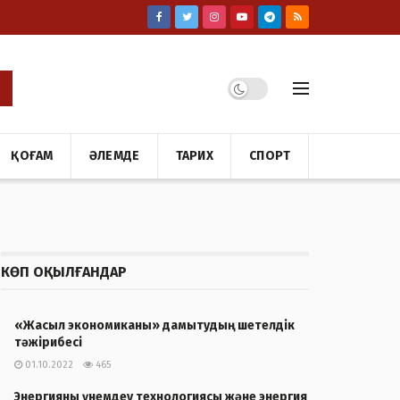
ҚОҒАМ
ӘЛЕМДЕ
ТАРИХ
СПОРТ
КӨП ОҚЫЛҒАНДАР
«Жасыл экономиканы» дамытудың шетелдік
тәжірибесі
01.10.2022
465
Энергияны үнемдеу технологиясы және энергия