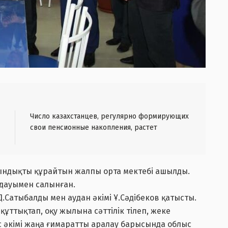
Число казахстанцев, регулярно формирующих
свои пенсионные накопления, растет
рындықты құрайтын жалпы орта мектебі ашылды.
лдауымен салынған.
Д.Сатыбалды мен аудан әкімі Ұ.Сәдібеков қатысты.
ұттықтап, оқу жылына сәттілік тілеп, жеке
лыс әкімі жаңа ғимаратты аралау барысында облыс