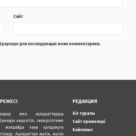
Сайт
м браузере для последующих моих комментариев.
ЕРЕЖЕСІ
РЕДАКЦИЯ
Біз туралы
иалдар мен ақпараттарды
брендін көрсетіп, гиперсілтеме
Сайт ережелері
н жағдайда ғана қолдануға
Байланыс
етіледі. Ақпараттан мәтін, мәтін