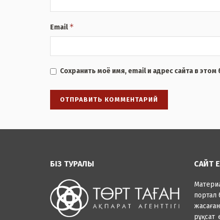
*
Email
Сохранить моё имя, email и адрес сайта в это
БІЗ ТУРАЛЫ
САЙТ 
Матер
портал 
жасаға
рұқсат 