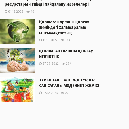
ресурстарын тиімді пайдалану мәселелері
01.12.2022
401
Қоршаған ортаны қорғау
жөніндегі халықаралық
ынтымақтастық
11.10.2022
333
ҚОРШАҒАН ОРТАНЫ ҚОРҒАУ –
ИГІЛІКТІ ІС
27.09.2022
294
ТҮРКІСТАН: САЛТ-ДӘСТҮРЛЕР –
САН САЛАЛЫ МӘДЕНИЕТ ЖЕМІСІ
07.12.2023
220