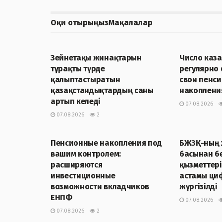
Оқи отырыңыз
Мақалалар
ЖАҢАЛЫҚТАР
ЖАҢАЛЫҚТА
Зейнетақы жинақтарын
Число каза
тұрақты түрде
регулярно
қалыптастыратын
свои пенс
қазақстандықтардың саны
накопления
артып келеді
07.08.2026
07.08.2026
2
ЖАҢАЛЫҚТАР
ЖАҢАЛЫҚТА
Пенсионные накопления под
БЖЗҚ-ның 
вашим контролем:
басынан бе
расширяются
қызметтер
инвестиционные
астамы ци
возможности вкладчиков
жүргізілді
ЕНПФ
07.08.2026
07.08.2026
2