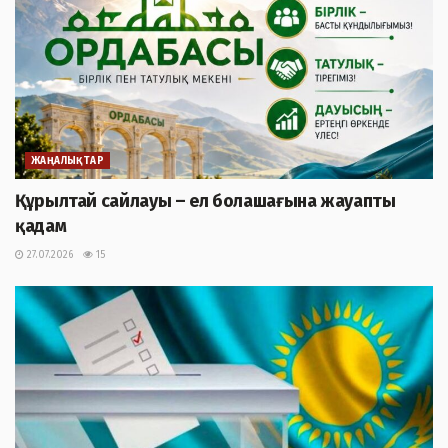
ЖАҢАЛЫҚТАР
Құрылтай сайлауы – ел болашағына жауапты
қадам
27.07.2026
15