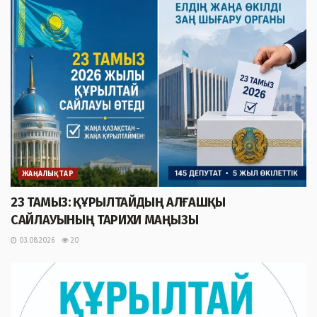
ЖАҢАЛЫҚТАР
23 ТАМЫЗ: ҚҰРЫЛТАЙДЫҢ АЛҒАШҚЫ
САЙЛАУЫНЫҢ ТАРИХИ МАҢЫЗЫ
03.08.2026
20