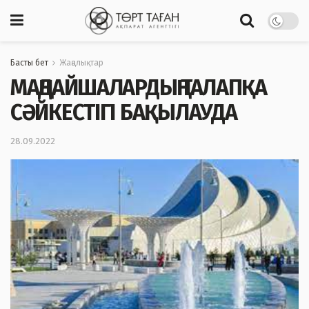
Басты бет
Жаңалықтар
МАҢДАЙШАЛАРДЫҢ ТАЛАПҚА
СӘЙКЕСТІГІ БАҚЫЛАУДА
28.09.2022