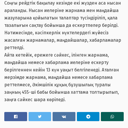
Соңғы рейдтік бақылау кезінде екі жүзден аса нысан
араланды. Нысан иелеріне жарнама мен маңдайша
жазуларына қойылатын талаптар түсіндіріліп, қала
тазалығын сақтау бойынша да ескертпелер берілді.
Нәтижесінде, кәсіпкерлік нүктелердегі жүйесіз
жасалған жарнамалар, маңдайшалар, хабарламалар
реттелді.
Айта кетейік, ережеге сәйкес, ілінген жарнама,
маңдайша немесе хабарлама иелеріне ескерту
берілгеннен кейін 13 күн уақыт белгіленеді. Аталған
мерзімде жарнама, маңдайша немесе хабарлама
реттелмесе, Әкімшілік құқық бұзушылық туралы
заңның 455-ші бабы бойынша хаттама толтырылып,
заңға сәйкес шара көріледі.