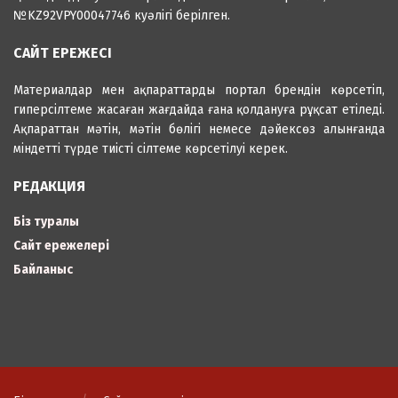
№KZ92VPY00047746 куәлігі берілген.
САЙТ ЕРЕЖЕСІ
Материалдар мен ақпараттарды портал брендін көрсетіп,
гиперсілтеме жасаған жағдайда ғана қолдануға рұқсат етіледі.
Ақпараттан мәтін, мәтін бөлігі немесе дәйексөз алынғанда
міндетті түрде тиісті сілтеме көрсетілуі керек.
РЕДАКЦИЯ
Біз туралы
Сайт ережелері
Байланыс