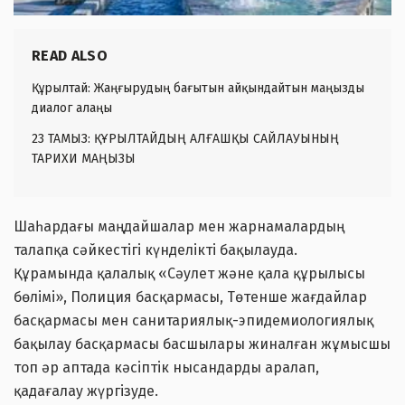
READ ALSO
Құрылтай: Жаңғырудың бағытын айқындайтын маңызды
диалог алаңы
23 ТАМЫЗ: ҚҰРЫЛТАЙДЫҢ АЛҒАШҚЫ САЙЛАУЫНЫҢ
ТАРИХИ МАҢЫЗЫ
Шаһардағы маңдайшалар мен жарнамалардың
талапқа сәйкестігі күнделікті бақылауда.
Құрамында қалалық «Сәулет және қала құрылысы
бөлімі», Полиция басқармасы, Төтенше жағдайлар
басқармасы мен санитариялық-эпидемиологиялық
бақылау басқармасы басшылары жиналған жұмысшы
топ әр аптада кәсіптік нысандарды аралап,
қадағалау жүргізуде.