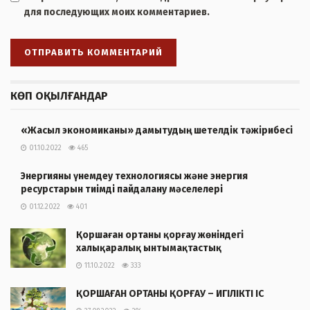
для последующих моих комментариев.
КӨП ОҚЫЛҒАНДАР
«Жасыл экономиканы» дамытудың шетелдік тәжірибесі
01.10.2022
465
Энергияны үнемдеу технологиясы және энергия
ресурстарын тиімді пайдалану мәселелері
01.12.2022
401
Қоршаған ортаны қорғау жөніндегі
халықаралық ынтымақтастық
11.10.2022
333
ҚОРШАҒАН ОРТАНЫ ҚОРҒАУ – ИГІЛІКТІ ІС