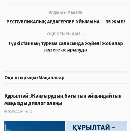
Алдыңғы мақала
РЕСПУБЛИКАЛЫҚ АРДАГЕРЛЕР ҰЙЫМЫНА — 35 ЖЫЛ!
ОҚИ ОТЫРЫҢЫЗ...
Түркістанның туризм саласында жүйелі жобалар
жүзеге асырылуда
Оқи отырыңыз
Мақалалар
ЖАҢАЛЫҚТАР
Құрылтай: Жаңғырудың бағытын айқындайтын
маңызды диалог алаңы
03.08.2026
12