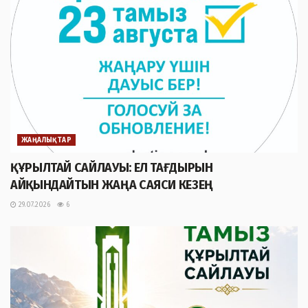
ЖАҢАЛЫҚТАР
ҚҰРЫЛТАЙ САЙЛАУЫ: ЕЛ ТАҒДЫРЫН
АЙҚЫНДАЙТЫН ЖАҢА САЯСИ КЕЗЕҢ
29.07.2026
6