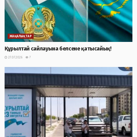
ЖАҢАЛЫҚТАР
Құрылтай сайлауына белсене қатысайық!
27.07.2026
7