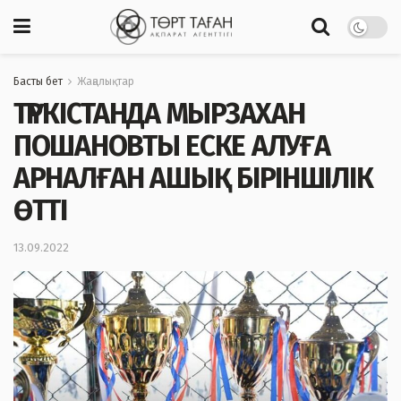
Басты бет
Жаңалықтар
ТҮРКІСТАНДА МЫРЗАХАН
ПОШАНОВТЫ ЕСКЕ АЛУҒА
АРНАЛҒАН АШЫҚ БІРІНШІЛІК
ӨТТІ
13.09.2022