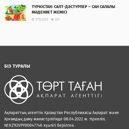
ТҮРКІСТАН: САЛТ-ДӘСТҮРЛЕР – САН САЛАЛЫ
МӘДЕНИЕТ ЖЕМІСІ
07.12.2023
220
БІЗ ТУРАЛЫ
Ақпараттық агенттік Қазақстан Республикасы Ақпарат және
Қоғамдық даму министрлігінде 08.04.2022 ж. тіркеліп,
№KZ92VPY00047746 куәлігі берілген.