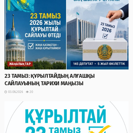
ЖАҢАЛЫҚТАР
23 ТАМЫЗ: ҚҰРЫЛТАЙДЫҢ АЛҒАШҚЫ
САЙЛАУЫНЫҢ ТАРИХИ МАҢЫЗЫ
03.08.2026
20