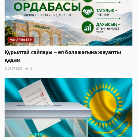
ЖАҢАЛЫҚТАР
Құрылтай сайлауы – ел болашағына жауапты
қадам
27.07.2026
15