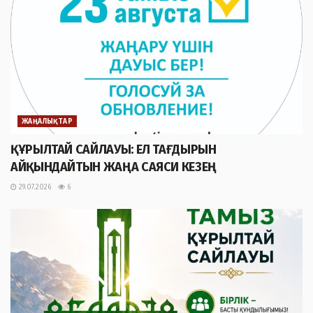
ЖАҢАЛЫҚТАР
ҚҰРЫЛТАЙ САЙЛАУЫ: ЕЛ ТАҒДЫРЫН
АЙҚЫНДАЙТЫН ЖАҢА САЯСИ КЕЗЕҢ
29.07.2026
6