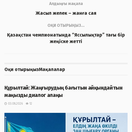
Алдыңғы мақала
Жасыл желек – жанға сая
ОҚИ ОТЫРЫҢЫЗ...
Қазақстан чемпионатында “Яссылықтар” тағы бір
жеңіске жетті
Оқи отырыңыз
Мақалалар
ЖАҢАЛЫҚТАР
Құрылтай: Жаңғырудың бағытын айқындайтын
маңызды диалог алаңы
03.08.2026
12