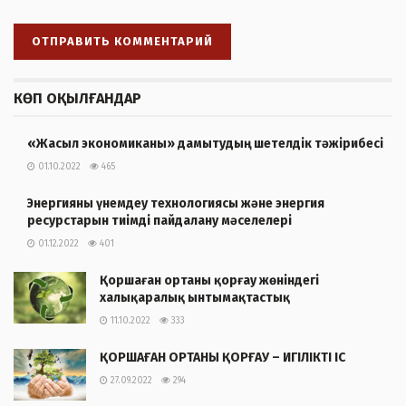
КӨП ОҚЫЛҒАНДАР
«Жасыл экономиканы» дамытудың шетелдік тәжірибесі
01.10.2022
465
Энергияны үнемдеу технологиясы және энергия
ресурстарын тиімді пайдалану мәселелері
01.12.2022
401
Қоршаған ортаны қорғау жөніндегі
халықаралық ынтымақтастық
11.10.2022
333
ҚОРШАҒАН ОРТАНЫ ҚОРҒАУ – ИГІЛІКТІ ІС
27.09.2022
294