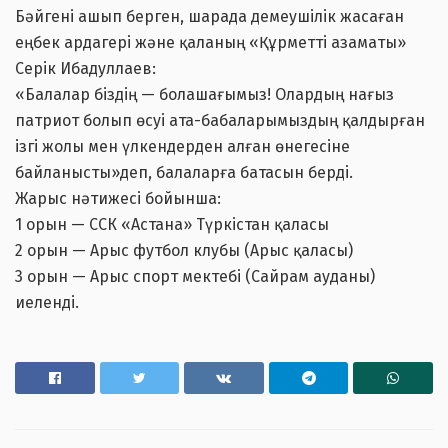
Бәйгені ашып берген, шарада демеушілік жасаған
еңбек ардагері және қаланың «Құрметті азаматы»
Серік Ибадуллаев:
«Балалар біздің — болашағымыз! Олардың нағыз
патриот болып өсуі ата-бабаларымыздың қалдырған
ізгі жолы мен үлкендерден алған өнегесіне
байланысты»деп, балаларға батасын берді.
Жарыс нәтижесі бойынша:
1 орын — ССК «Астана» Түркістан қаласы
2 орын — Арыс футбол клубы (Арыс қаласы)
3 орын — Арыс спорт мектебі (Сайрам ауданы)
иеленді.