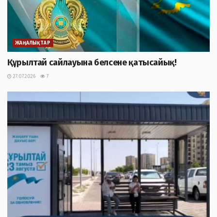
ЖАҢАЛЫҚТАР
Құрылтай сайлауына белсене қатысайық!
27.07.2026
7