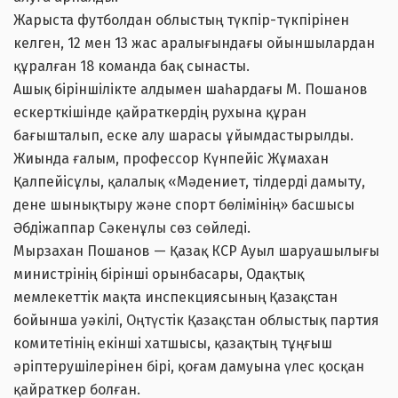
Жарыста футболдан облыстың түкпір-түкпірінен
келген, 12 мен 13 жас аралығындағы ойыншылардан
құралған 18 команда бақ сынасты.
Ашық біріншілікте алдымен шаһардағы М. Пошанов
ескерткішінде қайраткердің рухына құран
бағышталып, еске алу шарасы ұйымдастырылды.
Жиында ғалым, профессор Күнпейіс Жұмахан
Қалпейісұлы, қалалық «Мәдениет, тілдерді дамыту,
дене шынықтыру және спорт бөлімінің» басшысы
Әбдіжаппар Сәкенұлы сөз сөйледі.
Мырзахан Пошанов — Қазақ КСР Ауыл шаруашылығы
министрінің бірінші орынбасары, Одақтық
мемлекеттік мақта инспекциясының Қазақстан
бойынша уәкілі, Оңтүстік Қазақстан облыстық партия
комитетінің екінші хатшысы, қазақтың тұңғыш
әріптерушілерінен бірі, қоғам дамуына үлес қосқан
қайраткер болған.