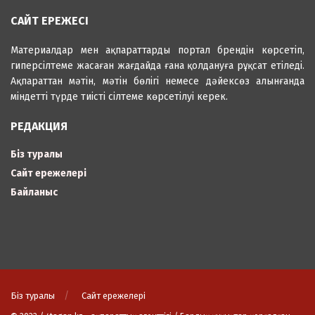
САЙТ ЕРЕЖЕСІ
Материалдар мен ақпараттарды портал брендін көрсетіп,
гиперсілтеме жасаған жағдайда ғана қолдануға рұқсат етіледі.
Ақпараттан мәтін, мәтін бөлігі немесе дәйексөз алынғанда
міндетті түрде тиісті сілтеме көрсетілуі керек.
РЕДАКЦИЯ
Біз туралы
Сайт ережелері
Байланыс
Біз туралы
Сайт ережелері