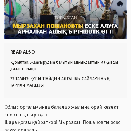
READ ALSO
Құрылтай: Жаңғырудың бағытын айқындайтын маңызды
диалог алаңы
23 ТАМЫЗ: ҚҰРЫЛТАЙДЫҢ АЛҒАШҚЫ САЙЛАУЫНЫҢ
ТАРИХИ МАҢЫЗЫ
Облыс орталығында балалар жылына орай кезекті
спорттық шара өтті.
Шара қоғам қайраткері Мырзахан Пошановты еске
алуға арналды.