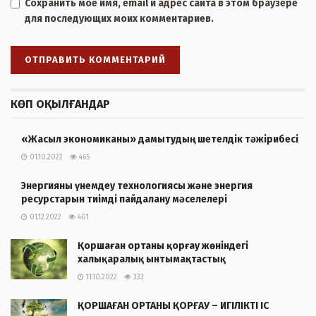
Сохранить моё имя, email и адрес сайта в этом браузере
для последующих моих комментариев.
КӨП ОҚЫЛҒАНДАР
«Жасыл экономиканы» дамытудың шетелдік тәжірибесі
01.10.2022
465
Энергияны үнемдеу технологиясы және энергия
ресурстарын тиімді пайдалану мәселелері
01.12.2022
401
Қоршаған ортаны қорғау жөніндегі
халықаралық ынтымақтастық
11.10.2022
333
ҚОРШАҒАН ОРТАНЫ ҚОРҒАУ – ИГІЛІКТІ ІС