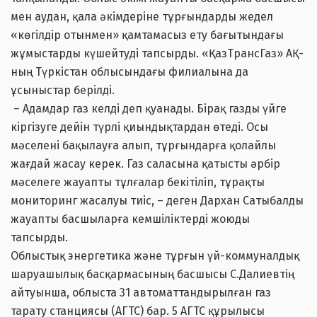
мен аудан, қала әкімдеріне тұрғындарды жедел
«көгілдір отынмен» қамтамасыз ету бағытындағы
жұмыстарды күшейтуді тапсырды. «ҚазТрансГаз» АҚ-
ның Түркістан облысындағы филиалына да
ұсыныстар берілді.
– Адамдар газ келді деп қуанады. Бірақ газды үйге
кіргізуге дейін түрлі қиындықтардан өтеді. Осы
мәселені бақылауға алып, тұрғындарға қолайлы
жағдай жасау керек. Газ саласына қатысты әрбір
мәселеге жауапты тұлғалар бекітіліп, тұрақты
мониторинг жасалуы тиіс, – деген Дархан Сатыбалды
жауапты басшыларға кемшіліктерді жоюды
тапсырды.
Облыстық энергетика және тұрғын үй-коммуналдық
шаруашылық басқармасының басшысы С.Далиевтің
айтуынша, облыста 31 автоматтандырылған газ
тарату станциясы (АГТС) бар. 5 АГТС құрылысы