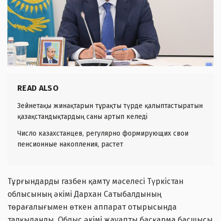
READ ALSO
Зейнетақы жинақтарын тұрақты түрде қалыптастыратын
қазақстандықтардың саны артып келеді
Число казахстанцев, регулярно формирующих свои
пенсионные накопления, растет
Тұрғындарды газбен қамту мәселесі Түркістан
облысының әкімі Дархан Сатыбалдының
төрағалығымен өткен аппарат отырысында
талқыланды. Облыс әкімі жауапты басқарма басшысы