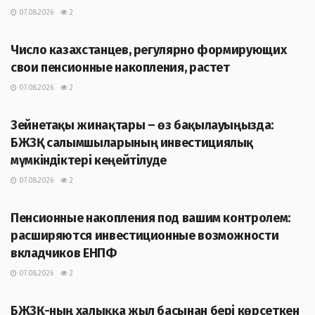
07.08.2026
2
ЖАҢАЛЫҚТАР
Число казахстанцев, регулярно формирующих
свои пенсионные накопления, растет
07.08.2026
2
ЖАҢАЛЫҚТАР
Зейнетақы жинақтары – өз бақылауыңызда:
БЖЗҚ салымшыларының инвестициялық
мүмкіндіктері кеңейтілуде
07.08.2026
2
ЖАҢАЛЫҚТАР
Пенсионные накопления под вашим контролем:
расширяются инвестиционные возможности
вкладчиков ЕНПФ
07.08.2026
2
ЖАҢАЛЫҚТАР
БЖЗҚ-ның халыққа жыл басынан бері көрсеткен