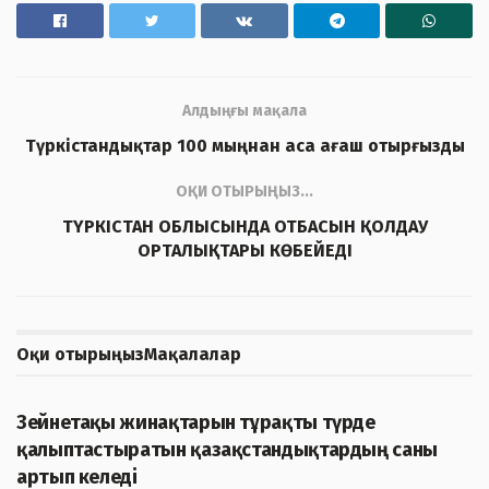
Алдыңғы мақала
Түркістандықтар 100 мыңнан аса ағаш отырғызды
ОҚИ ОТЫРЫҢЫЗ...
ТҮРКІСТАН ОБЛЫСЫНДА ОТБАСЫН ҚОЛДАУ
ОРТАЛЫҚТАРЫ КӨБЕЙЕДІ
Оқи отырыңыз
Мақалалар
ЖАҢАЛЫҚТАР
Зейнетақы жинақтарын тұрақты түрде
қалыптастыратын қазақстандықтардың саны
артып келеді