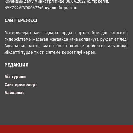
Қоғамдық даму министрлігінде 08.04.2022 ж. тіркеліп,
№KZ92VPY00047746 куәлігі берілген.
САЙТ ЕРЕЖЕСІ
Материалдар мен ақпараттарды портал брендін көрсетіп,
гиперсілтеме жасаған жағдайда ғана қолдануға рұқсат етіледі.
Ақпараттан мәтін, мәтін бөлігі немесе дәйексөз алынғанда
міндетті түрде тиісті сілтеме көрсетілуі керек.
РЕДАКЦИЯ
Біз туралы
Сайт ережелері
Байланыс