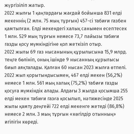
жүргізіліп жатыр.
2022 жылғы 1 қаңтардағы жағдай бойынша 831 елді
мекеннің (2 млн. 75 мың тұрғын) 457-сі табиғи газбен
қамтылған. Елді мекендегі халық санымен есептесек
1 млн. 529 мың тұрғын немесе 73,7 пайызы табиғи
газды қосу мүмкіндігіне қол жеткізіп отыр.
2022 жылы 69 газ нысанының құрылысына 15,9 млрд.
теңге бөлініп, оның ішінде 9 нысанның құрылысы
биыл аяқталады. Қалған 60 нысан 2023 жылға өтпелі.
2022 жыл қорытындысымен, 467 елді мекен (56,2%)
немесе 1 млн. 561 мың халық (75,2%) табиғи газды
қосуға мүмкіндік алады. Алдағы 3 жылда қосымша 255
елді мекен табиғи газға қосылып, нәтижесінде 2025
жылы қамту деңгейі 722 елді мекенге жетеді (86,8%)
немесе 2 млн. 3 мың тұрғын «көгілдір отынның»
игілігін көреді.