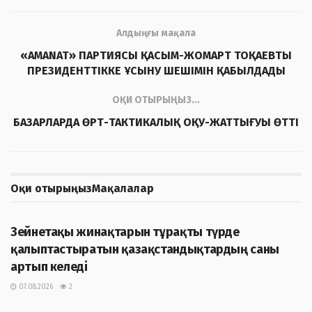
Алдыңғы мақала
«AMANAT» ПАРТИЯСЫ ҚАСЫМ-ЖОМАРТ ТОҚАЕВТЫ
ПРЕЗИДЕНТТІККЕ ҰСЫНУ ШЕШІМІН ҚАБЫЛДАДЫ
ОҚИ ОТЫРЫҢЫЗ...
БАЗАРЛАРДА ӨРТ-ТАКТИКАЛЫҚ ОҚУ-ЖАТТЫҒУЫ ӨТТІ
Оқи отырыңыз
Мақалалар
ЖАҢАЛЫҚТАР
Зейнетақы жинақтарын тұрақты түрде
қалыптастыратын қазақстандықтардың саны
артып келеді
07.08.2026
2
ЖАҢАЛЫҚТАР