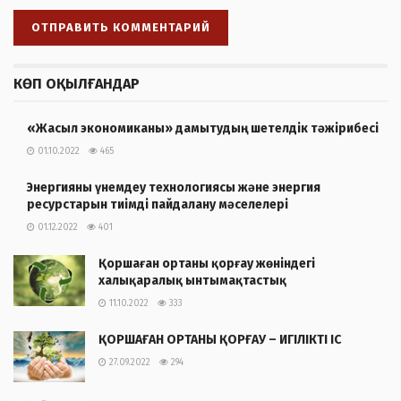
КӨП ОҚЫЛҒАНДАР
«Жасыл экономиканы» дамытудың шетелдік тәжірибесі
01.10.2022
465
Энергияны үнемдеу технологиясы және энергия
ресурстарын тиімді пайдалану мәселелері
01.12.2022
401
Қоршаған ортаны қорғау жөніндегі
халықаралық ынтымақтастық
11.10.2022
333
ҚОРШАҒАН ОРТАНЫ ҚОРҒАУ – ИГІЛІКТІ ІС
27.09.2022
294