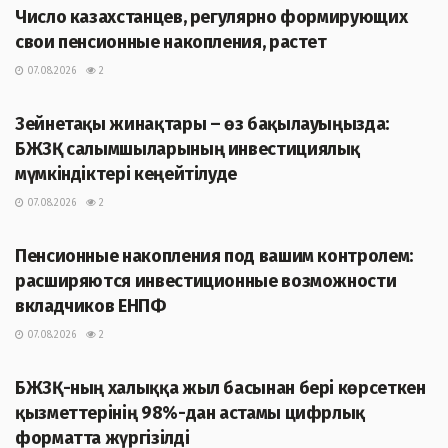
Число казахстанцев, регулярно формирующих
свои пенсионные накопления, растет
07.08.2026
2
ЖАҢАЛЫҚТАР
Зейнетақы жинақтары – өз бақылауыңызда:
БЖЗҚ салымшыларының инвестициялық
мүмкіндіктері кеңейтілуде
07.08.2026
2
ЖАҢАЛЫҚТАР
Пенсионные накопления под вашим контролем:
расширяются инвестиционные возможности
вкладчиков ЕНПФ
07.08.2026
2
ЖАҢАЛЫҚТАР
БЖЗҚ-ның халыққа жыл басынан бері көрсеткен
қызметтерінің 98%-дан астамы цифрлық
форматта жүргізілді