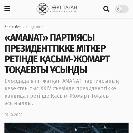
Басты бет
Жаңалықтар
«AMANAT» ПАРТИЯСЫ
ПРЕЗИДЕНТТІККЕ ҮМІТКЕР
РЕТІНДЕ ҚАСЫМ-ЖОМАРТ
ТОҚАЕВТЫ ҰСЫНДЫ
Елордада өтіп жатқан AMANAT партиясының
кезектен тыс XXIV съезінде президенттікке
кандидат ретінде Қасым-Жомарт Тоқаев
ұсынылды.
07.10.2022