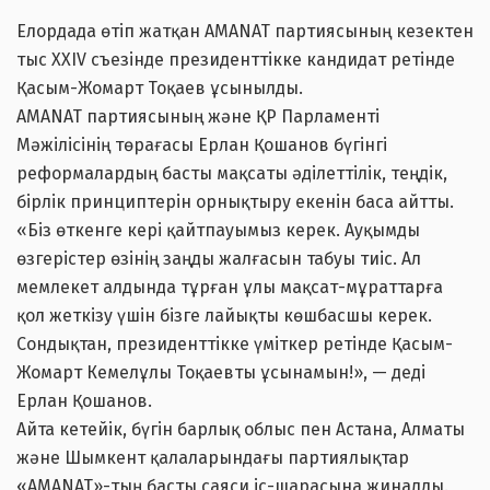
Елордада өтіп жатқан AMANAT партиясының кезектен
тыс XXIV съезінде президенттікке кандидат ретінде
Қасым-Жомарт Тоқаев ұсынылды.
AMANAT партиясының және ҚР Парламенті
Мәжілісінің төрағасы Ерлан Қошанов бүгінгі
реформалардың басты мақсаты әділеттілік, теңдік,
бірлік принциптерін орнықтыру екенін баса айтты.
«Біз өткенге кері қайтпауымыз керек. Ауқымды
өзгерістер өзінің заңды жалғасын табуы тиіс. Ал
мемлекет алдында тұрған ұлы мақсат-мұраттарға
қол жеткізу үшін бізге лайықты көшбасшы керек.
Сондықтан, президенттікке үміткер ретінде Қасым-
Жомарт Кемелұлы Тоқаевты ұсынамын!», — деді
Ерлан Қошанов.
Айта кетейік, бүгін барлық облыс пен Астана, Алматы
және Шымкент қалаларындағы партиялықтар
«AMANAT»-тың басты саяси іс-шарасына жиналды.