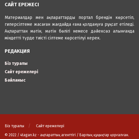
САЙТ ЕРЕЖЕСІ
Материалдар мен ақпараттарды портал брендін көрсетіп,
гиперсілтеме жасаған жағдайда ғана қолдануға рұқсат етіледі.
Ақпараттан мәтін, мәтін бөлігі немесе дәйексөз алынғанда
міндетті түрде тиісті сілтеме көрсетілуі керек.
РЕДАКЦИЯ
Біз туралы
Сайт ережелері
Байланыс
Біз туралы
Сайт ережелері
© 2022 / 4tagan.kz - ақпараттық агенттігі / Барлық құқықтар қорғалған.