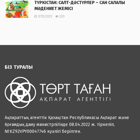
ТҮРКІСТАН: САЛТ-ДӘСТҮРЛЕР – САН САЛАЛЫ
МӘДЕНИЕТ ЖЕМІСІ
07.12.2023
220
БІЗ ТУРАЛЫ
Ақпараттық агенттік Қазақстан Республикасы Ақпарат және
Қоғамдық даму министрлігінде 08.04.2022 ж. тіркеліп,
№KZ92VPY00047746 куәлігі берілген.