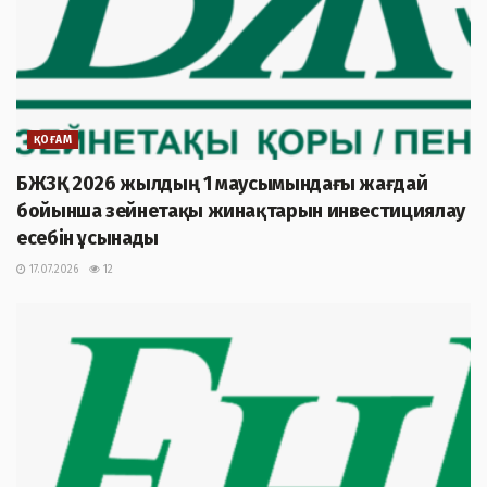
ҚОҒАМ
БЖЗҚ 2026 жылдың 1 маусымындағы жағдай
бойынша зейнетақы жинақтарын инвестициялау
есебін ұсынады
17.07.2026
12