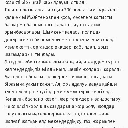
кезекті бірыңғай қабылдауын өткізді.
Талап-тілегін алға тартқан 200-ден астам тұрғынды
қала әкімі М.Әйтеновпен қоса, мәселеге қатысты
басқарма басшылары, салаға жауапты әкім
орынбасарлары, Шымкент қаласы полиция
департамент басшылары мен прокуратура секілді
мемлекеттік органдар өкілдері қабылдап, арыз-
шағымдарын тыңдады.
Әртүрлі себептермен қиын жағдайда жәрдем сұрап
келгендердің тізімі алынып, шешім жолдары қаралды.
Мәселенің біразы сол жерде шешімін тапса, тағы
біразына уақыт қажет. Ал, орындалуы заңға қайшы
талап иелеріне түсіндірме жұмыстары жүргізілді.
Көпшілік баспана кезегі, жер телімдерін заңдастыру,
жеке кәсіпкерлік нысандарына жер бөлу, жолдар
салу сияқты мәселелерімен қатар, іргелес және
шалғай жатқан елдімекендердің су, газ, жарықпен