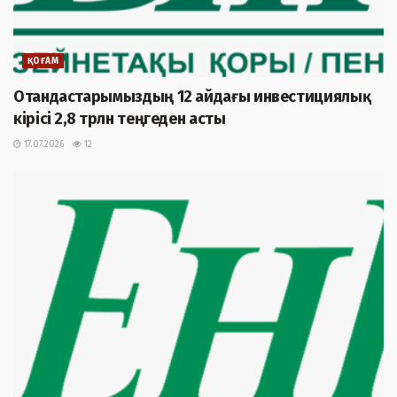
ҚОҒАМ
Отандастарымыздың 12 айдағы инвестициялық
кірісі 2,8 трлн теңгеден асты
17.07.2026
12