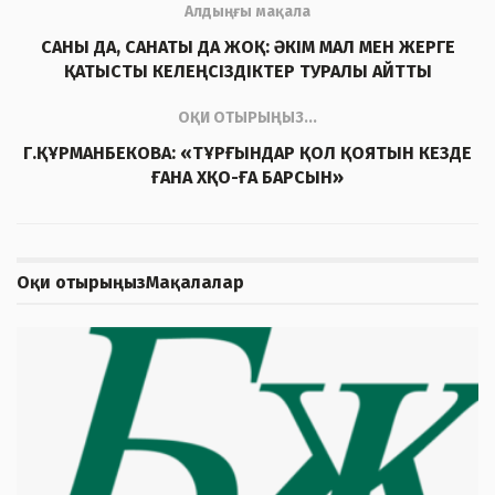
Алдыңғы мақала
САНЫ ДА, САНАТЫ ДА ЖОҚ: ӘКІМ МАЛ МЕН ЖЕРГЕ
ҚАТЫСТЫ КЕЛЕҢСІЗДІКТЕР ТУРАЛЫ АЙТТЫ
ОҚИ ОТЫРЫҢЫЗ...
Г.ҚҰРМАНБЕКОВА: «ТҰРҒЫНДАР ҚОЛ ҚОЯТЫН КЕЗДЕ
ҒАНА ХҚО-ҒА БАРСЫН»
Оқи отырыңыз
Мақалалар