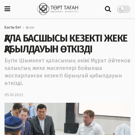
Басты бет
Қоғам
ҚАЛА БАСШЫСЫ КЕЗЕКТІ ЖЕКЕ
ҚАБЫЛДАУЫН ӨТКІЗДІ
Бүгін Шымкент қаласының әкімі Мұрат Әйтенов
халықтың жеке мәселелері бойынша
жоспарланған кезекті бірыңғай қабылдауын
өткізді.
05.10.2022