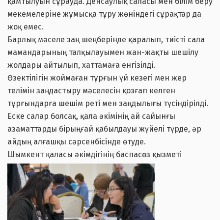
қамтылуын сұрауда. Денсаулық саласы мен білім беру
мекемелеріне жұмысқа тұру жөніндегі сұрақтар да
жоқ емес.
Барлық мәселе заң шеңберінде қаралып, тиісті сала
мамандарының талқылауымен жан-жақты шешілу
жолдары айтылып, хаттамаға енгізілді.
Өзектілігін жоймаған тұрғын үй кезегі мен жер
телімін заңдастыру мәселесін қозғап келген
тұрғындарға шешім реті мен заңдылығы түсіндірілді.
Еске салар болсақ, қала әкімінің ай сайынғы
азаматтарды бірыңғай қабылдауы жүйелі түрде, әр
айдың алғашқы сәрсенбісінде өтуде.
Шымкент қаласы әкімдігінің баспасөз қызметі