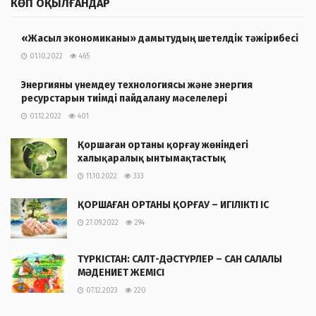
КӨП ОҚЫЛҒАНДАР
«Жасыл экономиканы» дамытудың шетелдік тәжірибесі
01.10.2022
465
Энергияны үнемдеу технологиясы және энергия
ресурстарын тиімді пайдалану мәселелері
01.12.2022
401
Қоршаған ортаны қорғау жөніндегі
халықаралық ынтымақтастық
11.10.2022
333
ҚОРШАҒАН ОРТАНЫ ҚОРҒАУ – ИГІЛІКТІ ІС
27.09.2022
294
ТҮРКІСТАН: САЛТ-ДӘСТҮРЛЕР – САН САЛАЛЫ
МӘДЕНИЕТ ЖЕМІСІ
07.12.2023
220