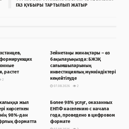
ГАЗ ҚҰБЫРЫ ТАРТЫЛЫП ЖАТЫР
Р
ЖАҢАЛЫҚТАР
хстанцев,
Зейнетақы жинақтары – өз
 формирующих
бақылауыңызда: БЖЗҚ
ионные
салымшыларының
, растет
инвестициялық мүмкіндіктері
кеңейтілуде
2
07.08.2026
2
Р
ЖАҢАЛЫҚТАР
халыққа жыл
Более 98% услуг, оказанных
рі көрсеткен
ЕНПФ населению с начала
інің 98%-дан
года, проведено в цифровом
фрлық форматта
формате