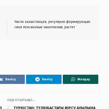
Число казахстанцев, регулярно формирующих
свои пенсионные накопления, растет
Бөлісу
Бөлісу
Жолдау
ОҚИ ОТЫРЫҢЫЗ...
З
ТҮРКІСТАН: ТҮЛКІБАСТАҒЫ ИІРСУ АУЫЛЫНА