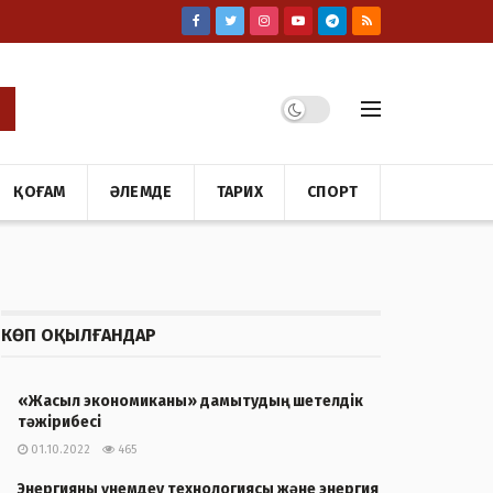
ҚОҒАМ
ӘЛЕМДЕ
ТАРИХ
СПОРТ
КӨП ОҚЫЛҒАНДАР
«Жасыл экономиканы» дамытудың шетелдік
тәжірибесі
01.10.2022
465
Энергияны үнемдеу технологиясы және энергия