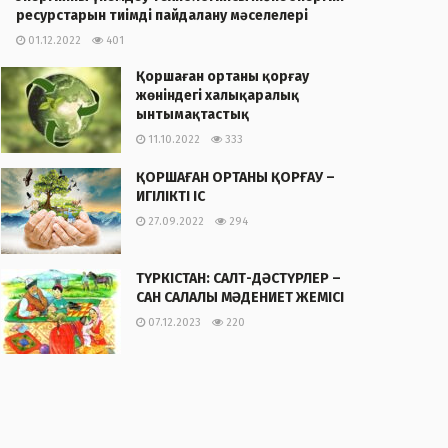
ресурстарын тиімді пайдалану мәселелері
01.12.2022
401
Қоршаған ортаны қорғау
жөніндегі халықаралық
ынтымақтастық
11.10.2022
333
ҚОРШАҒАН ОРТАНЫ ҚОРҒАУ –
ИГІЛІКТІ ІС
27.09.2022
294
ТҮРКІСТАН: САЛТ-ДӘСТҮРЛЕР –
САН САЛАЛЫ МӘДЕНИЕТ ЖЕМІСІ
07.12.2023
220