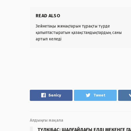
READ ALSO
Зейнетақы жинақтарын тұрақты түрде
қалыптастыратын қазақстандықтардың саны
артып келеді
Бөлісу
Tweet
Алдыңғы мақала
ТҮЛКІБАС: ШАЛҒАЙДАҒЫ ЕЛДІ МЕКЕНГЕ ГА