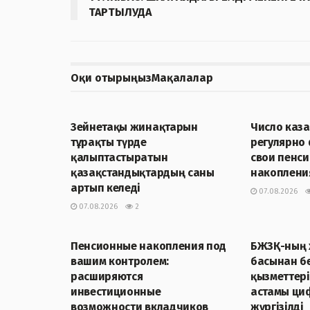
ТАРТЫЛУДА
Оқи отырыңыз
Мақалалар
ЖАҢАЛЫҚТАР
ЖАҢАЛЫҚТА
Зейнетақы жинақтарын
Число каза
тұрақты түрде
регулярно
қалыптастыратын
свои пенс
қазақстандықтардың саны
накопления
артып келеді
07.08.2026
07.08.2026
2
ЖАҢАЛЫҚТАР
ЖАҢАЛЫҚТА
Пенсионные накопления под
БЖЗҚ-ның 
вашим контролем:
басынан бе
расширяются
қызметтер
инвестиционные
астамы ци
возможности вкладчиков
жүргізілді