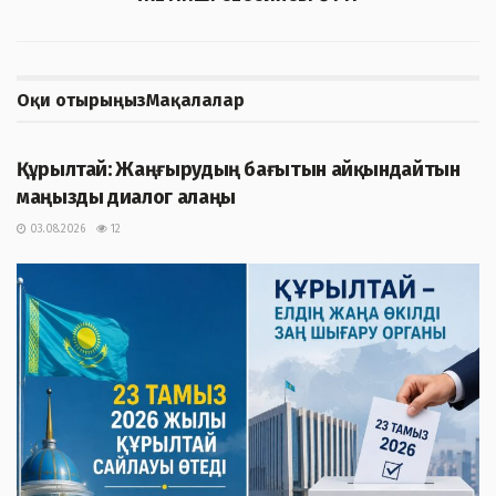
Оқи отырыңыз
Мақалалар
ЖАҢАЛЫҚТАР
Құрылтай: Жаңғырудың бағытын айқындайтын
маңызды диалог алаңы
03.08.2026
12