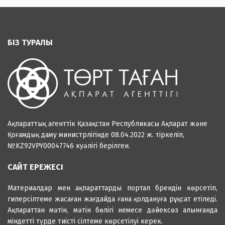
БІЗ ТУРАЛЫ
Ақпараттық агенттік Қазақстан Республикасы Ақпарат және
Қоғамдық даму министрлігінде 08.04.2022 ж. тіркеліп,
№KZ92VPY00047746 куәлігі берілген.
САЙТ ЕРЕЖЕСІ
Материалдар мен ақпараттарды портал брендін көрсетіп,
гиперсілтеме жасаған жағдайда ғана қолдануға рұқсат етіледі.
Ақпараттан мәтін, мәтін бөлігі немесе дәйексөз алынғанда
міндетті түрде тиісті сілтеме көрсетілуі керек.