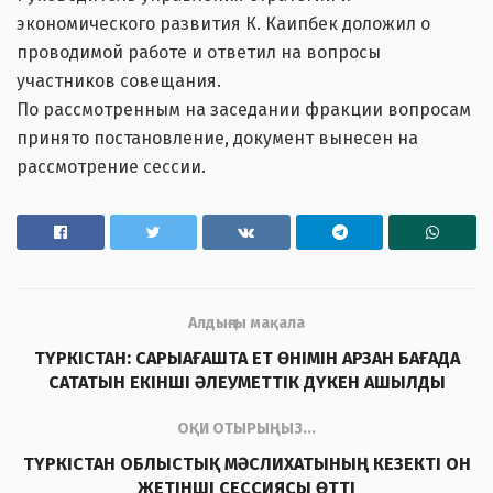
экономического развития К. Каипбек доложил о
проводимой работе и ответил на вопросы
участников совещания.
По рассмотренным на заседании фракции вопросам
принято постановление, документ вынесен на
рассмотрение сессии.
Алдыңғы мақала
ТҮРКІСТАН: САРЫАҒАШТА ЕТ ӨНІМІН АРЗАН БАҒАДА
САТАТЫН ЕКІНШІ ӘЛЕУМЕТТІК ДҮКЕН АШЫЛДЫ
ОҚИ ОТЫРЫҢЫЗ...
ТҮРКІСТАН ОБЛЫСТЫҚ МӘСЛИХАТЫНЫҢ КЕЗЕКТІ ОН
ЖЕТІНШІ СЕССИЯСЫ ӨТТІ