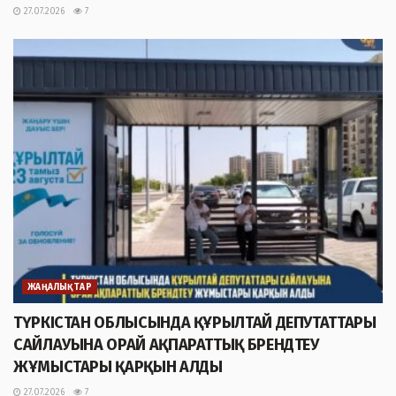
27.07.2026
7
ЖАҢАЛЫҚТАР
ТҮРКІСТАН ОБЛЫСЫНДА ҚҰРЫЛТАЙ ДЕПУТАТТАРЫ
САЙЛАУЫНА ОРАЙ АҚПАРАТТЫҚ БРЕНДТЕУ
ЖҰМЫСТАРЫ ҚАРҚЫН АЛДЫ
27.07.2026
7