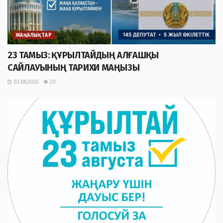
ЖАҢАЛЫҚТАР
23 ТАМЫЗ: ҚҰРЫЛТАЙДЫҢ АЛҒАШҚЫ
САЙЛАУЫНЫҢ ТАРИХИ МАҢЫЗЫ
03.08.2026
20