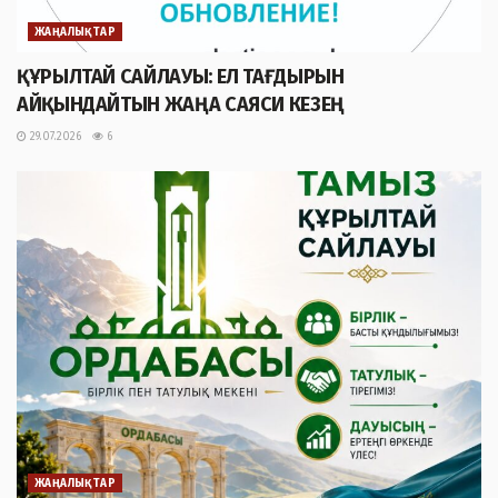
ЖАҢАЛЫҚТАР
ҚҰРЫЛТАЙ САЙЛАУЫ: ЕЛ ТАҒДЫРЫН
АЙҚЫНДАЙТЫН ЖАҢА САЯСИ КЕЗЕҢ
29.07.2026
6
ЖАҢАЛЫҚТАР