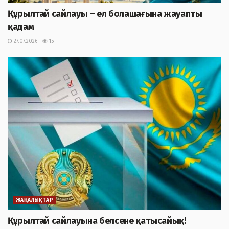
Құрылтай сайлауы – ел болашағына жауапты
қадам
27.07.2026
15
ЖАҢАЛЫҚТАР
Құрылтай сайлауына белсене қатысайық!