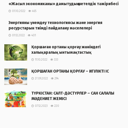
«Жасыл экономиканы» дамытудың шетелдік тәжірибесі
01.10.2022
465
Энергияны үнемдеу технологиясы және энергия
ресурстарын тиімді пайдалану мәселелері
01.12.2022
401
Қоршаған ортаны қорғау жөніндегі
халықаралық ынтымақтастық
11.10.2022
333
ҚОРШАҒАН ОРТАНЫ ҚОРҒАУ – ИГІЛІКТІ ІС
27.09.2022
294
ТҮРКІСТАН: САЛТ-ДӘСТҮРЛЕР – САН САЛАЛЫ
МӘДЕНИЕТ ЖЕМІСІ
07.12.2023
220