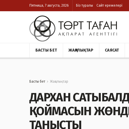
Пятница, 7 августа, 2026
Біз туралы
Сайт ережелері
БАСТЫ БЕТ
ЖАҢАЛЫҚТАР
САЯСАТ
Басты бет
Жаңалықтар
ДАРХАН САТЫБАЛ
ҚОЙМАСЫН ЖӨНД
ТАНЫСТЫ