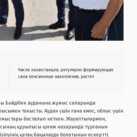
Число казахстанцев, регулярно формирующих
свои пенсионные накопления, растет
лды Бәйдібек ауданына жұмыс сапарында
ысымен танысты. Аудан үшін ғана емес, облыс үшін
ұмыстары басталып кеткен. Жауаптылармен,
масының құрылысы қоғам назарында тұрғанын
зілуінің қатаң бақылауда болатынын ескертті.