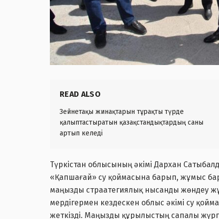
READ ALSO
Зейнетақы жинақтарын тұрақты түрде
қалыптастыратын қазақстандықтардың саны
артып келеді
Түркістан облысының әкімі Дархан Сатыба
«Қапшағай» су қоймасына барып, жұмыс бар
маңызды страатегиялық нысанды жөндеу ж
мердігермен кездескен облыс әкімі су қой
жеткізді. Маңызды құрылыстың сапалы жүргі