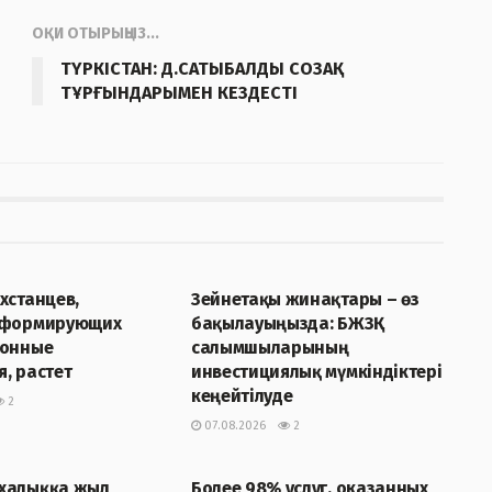
ОҚИ ОТЫРЫҢЫЗ...
ТҮРКІСТАН: Д.САТЫБАЛДЫ СОЗАҚ
ТҰРҒЫНДАРЫМЕН КЕЗДЕСТІ
Р
ЖАҢАЛЫҚТАР
хстанцев,
Зейнетақы жинақтары – өз
 формирующих
бақылауыңызда: БЖЗҚ
ионные
салымшыларының
, растет
инвестициялық мүмкіндіктері
кеңейтілуде
2
07.08.2026
2
Р
ЖАҢАЛЫҚТАР
халыққа жыл
Более 98% услуг, оказанных