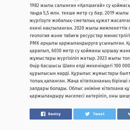
1982 жылы салынған «Қапшағай» су қоймасы
таңда 5,5 млн. текше метр су бар. 2019 жы
жүргізуге жобалық-сметалық құжат жасалған
екені нақтыланған. 2020 жылы мемлекеттік
геология және табиғи ресурстар министрліг
РМК арқылы қаржыландыруға ұсынылған. Қаз
қаралып, 6030 метр су қойманы қоршау және
жұмыстары жүргізіліп жатыр. 2023 жылы то
Өңір басшысы Шаян елді мекеніндегі 100 000
құрылысын көрді. Құрылыс жұмыстары былт
толық қаланған. Жаңа кітапхананың бірінші
залдары болады. Облыс әкіміне кітапхана 
қаржыландыру мәселесі көтеріліп, оны ше
Бөлісу
Tweet