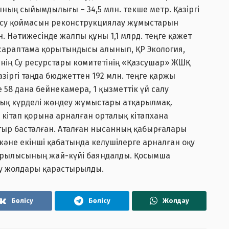
ның сыйымдылығы – 34,5 млн. текше метр. Қазіргі
лы су қоймасын реконструкциялау жұмыстарын
. Нәтижесінде жалпы құны 1,1 млрд. теңге қажет
 сараптама қорытындысы алынып, ҚР Экология,
інің Су ресурстары комитетінің «Қазсушар» ЖШҚ
іргі таңда бюджеттен 192 млн. теңге қаржы
 58 дана бейнекамера, 1 қызметтік үй салу
лық күрделі жөндеу жұмыстары атқарылмақ.
 кітап қорына арналған орталық кітапхана
ыр басталған. Аталған нысанның қабырғалары
 және екінші қабатында келушілерге арналған оқу
құрылысының жай-күйі баяндалды. Қосымша
шу жолдары қарастырылды.
Бөлісу
Бөлісу
Жолдау