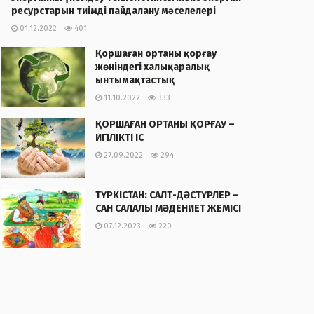
ресурстарын тиімді пайдалану мәселелері
01.12.2022
401
Қоршаған ортаны қорғау
жөніндегі халықаралық
ынтымақтастық
11.10.2022
333
ҚОРШАҒАН ОРТАНЫ ҚОРҒАУ –
ИГІЛІКТІ ІС
27.09.2022
294
ТҮРКІСТАН: САЛТ-ДӘСТҮРЛЕР –
САН САЛАЛЫ МӘДЕНИЕТ ЖЕМІСІ
07.12.2023
220