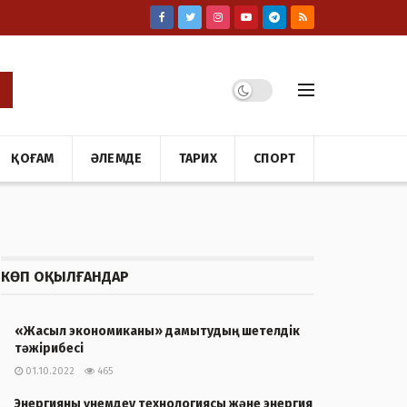
ҚОҒАМ
ӘЛЕМДЕ
ТАРИХ
СПОРТ
КӨП ОҚЫЛҒАНДАР
«Жасыл экономиканы» дамытудың шетелдік
тәжірибесі
01.10.2022
465
Энергияны үнемдеу технологиясы және энергия