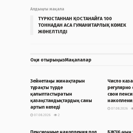
Алдыңғы мақала
ТҮРКІСТАННАН ҚОСТАНАЙҒА 100
ТОННАДАН АСА ГУМАНИТАРЛЫҚ КӨМЕК
ЖӨНЕЛТІЛДІ
Оқи отырыңыз
Мақалалар
ЖАҢАЛЫҚТАР
ЖАҢАЛЫҚТА
Зейнетақы жинақтарын
Число каза
тұрақты түрде
регулярно
қалыптастыратын
свои пенс
қазақстандықтардың саны
накопления
артып келеді
07.08.2026
07.08.2026
2
ЖАҢАЛЫҚТАР
ЖАҢАЛЫҚТА
Пенсионные накопления под
БЖЗҚ-ның 