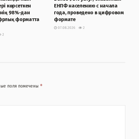
рі көрсеткен
ЕНПФ населению с начала
інің 98%-дан
года, проведено в цифровом
фрлық форматта
формате
07.08.2026
2
2
*
ные поля помечены