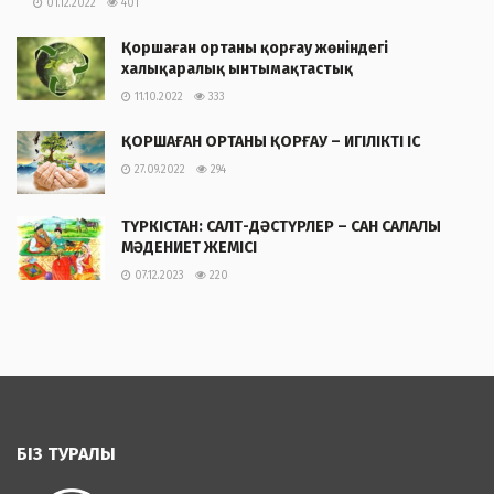
01.12.2022
401
Қоршаған ортаны қорғау жөніндегі
халықаралық ынтымақтастық
11.10.2022
333
ҚОРШАҒАН ОРТАНЫ ҚОРҒАУ – ИГІЛІКТІ ІС
27.09.2022
294
ТҮРКІСТАН: САЛТ-ДӘСТҮРЛЕР – САН САЛАЛЫ
МӘДЕНИЕТ ЖЕМІСІ
07.12.2023
220
БІЗ ТУРАЛЫ