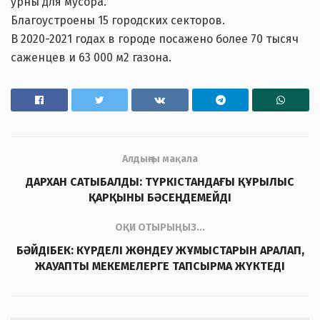
урны для мусора.
Благоустроены 15 городских секторов.
В 2020-2021 годах в городе посажено более 70 тысяч
саженцев и 63 000 м2 газона.
Алдыңғы мақала
ДАРХАН САТЫБАЛДЫ: ТҮРКІСТАНДАҒЫ ҚҰРЫЛЫС
ҚАРҚЫНЫ БӘСЕҢДЕМЕЙДІ
ОҚИ ОТЫРЫҢЫЗ...
БӘЙДІБЕК: КҮРДЕЛІ ЖӨНДЕУ ЖҰМЫСТАРЫН АРАЛАП,
ЖАУАПТЫ МЕКЕМЕЛЕРГЕ ТАПСЫРМА ЖҮКТЕДІ