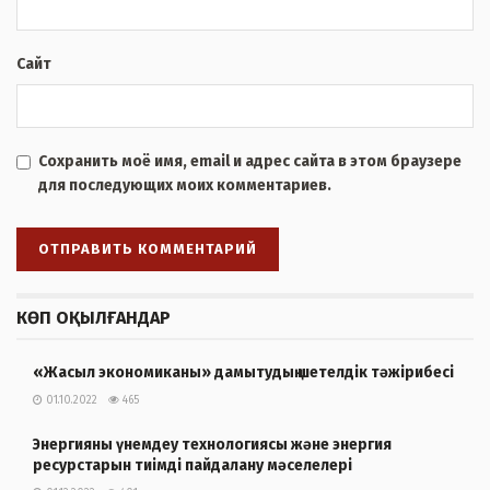
Сайт
Сохранить моё имя, email и адрес сайта в этом браузере
для последующих моих комментариев.
КӨП ОҚЫЛҒАНДАР
«Жасыл экономиканы» дамытудың шетелдік тәжірибесі
01.10.2022
465
Энергияны үнемдеу технологиясы және энергия
ресурстарын тиімді пайдалану мәселелері