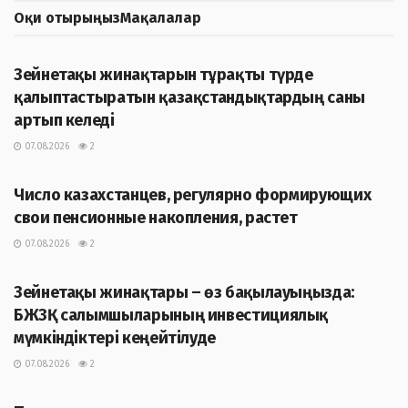
Оқи отырыңыз
Мақалалар
ЖАҢАЛЫҚТАР
Зейнетақы жинақтарын тұрақты түрде
қалыптастыратын қазақстандықтардың саны
артып келеді
07.08.2026
2
ЖАҢАЛЫҚТАР
Число казахстанцев, регулярно формирующих
свои пенсионные накопления, растет
07.08.2026
2
ЖАҢАЛЫҚТАР
Зейнетақы жинақтары – өз бақылауыңызда:
БЖЗҚ салымшыларының инвестициялық
мүмкіндіктері кеңейтілуде
07.08.2026
2
ЖАҢАЛЫҚТАР