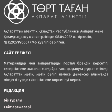
Ақпараттық агенттік Қазақстан Республикасы Ақпарат және
Қоғамдық даму министрлігінде 08.04.2022 ж. тіркеліп,
№KZ92VPY00047746 куәлігі берілген.
САЙТ ЕРЕЖЕСІ
Материалдар мен ақпараттарды портал брендін көрсетіп,
гиперсілтеме жасаған жағдайда ғана қолдануға рұқсат етіледі.
Ақпараттан мәтін, мәтін бөлігі немесе дәйексөз алынғанда
міндетті түрде тиісті сілтеме көрсетілуі керек.
РЕДАКЦИЯ
Біз туралы
Сайт ережелері